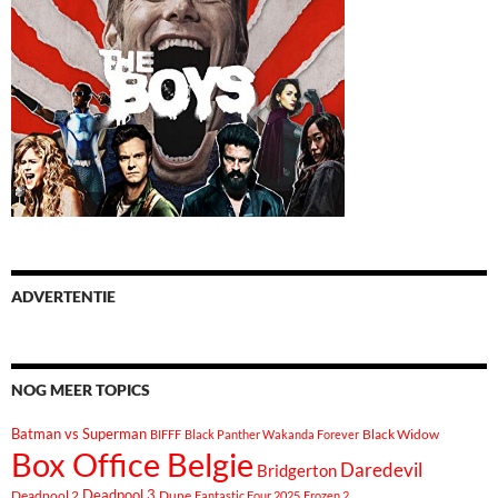
ADVERTENTIE
NOG MEER TOPICS
Batman vs Superman
Black Widow
BIFFF
Black Panther Wakanda Forever
Box Office Belgie
Daredevil
Bridgerton
Deadpool 3
Deadpool 2
Dune
Fantastic Four 2025
Frozen 2