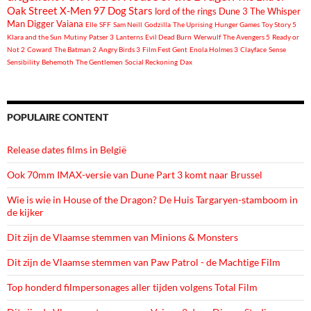
Oak Street
X-Men 97
Dog Stars
lord of the rings
Dune 3
The Whisper
Man
Digger
Vaiana
Elle
SFF
Sam Neill
Godzilla
The Uprising
Hunger Games
Toy Story 5
Klara and the Sun
Mutiny
Patser 3
Lanterns
Evil Dead Burn
Werwulf
The Avengers 5
Ready or
Not 2
Coward
The Batman 2
Angry Birds 3
Film Fest Gent
Enola Holmes 3
Clayface
Sense
Sensibility
Behemoth
The Gentlemen
Social Reckoning
Dax
POPULAIRE CONTENT
Release dates films in België
Ook 70mm IMAX-versie van Dune Part 3 komt naar Brussel
Wie is wie in House of the Dragon? De Huis Targaryen-stamboom in
de kijker
Dit zijn de Vlaamse stemmen van Minions & Monsters
Dit zijn de Vlaamse stemmen van Paw Patrol - de Machtige Film
Top honderd filmpersonages aller tijden volgens Total Film