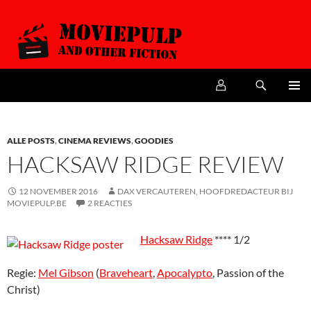
Zoeken
MoviePulp
SPRING
PRIMAI
NAAR
MENU
DE
INHOUD
ALLE POSTS
,
CINEMA REVIEWS
,
GOODIES
HACKSAW RIDGE REVIEW
12 NOVEMBER 2016
DAX VERCAUTEREN, HOOFDREDACTEUR BIJ
MOVIEPULP.BE
2 REACTIES
Hacksaw Ridge
**** 1/2
Regie:
Mel Gibson
(
Braveheart
,
Apocalypto
, Passion of the
Christ)