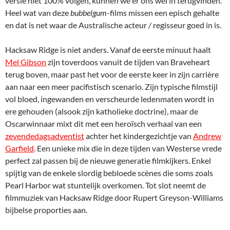
versie niet 100% volgen, kunnen we er ons wel in terugvinden.
Heel wat van deze
bubbelgum
-films missen een episch gehalte
en dat is net waar de Australische acteur / regisseur goed in is.
Hacksaw Ridge is niet anders. Vanaf de eerste minuut haalt
Mel Gibson
zijn toverdoos vanuit de tijden van Braveheart
terug boven, maar past het voor de eerste keer in zijn carrière
aan naar een meer pacifistisch scenario. Zijn typische filmstijl
vol bloed, ingewanden en verscheurde ledenmaten wordt in
ere gehouden (alsook zijn katholieke doctrine), maar de
Oscarwinnaar mixt dit met een heroïsch verhaal van een
zevendedagsadventist
achter het kindergezichtje van
Andrew
Garfield
. Een unieke mix die in deze tijden van Westerse vrede
perfect zal passen bij de nieuwe generatie filmkijkers. Enkel
spijtig van de enkele slordig bebloede scènes die soms zoals
Pearl Harbor wat stuntelijk overkomen. Tot slot neemt de
filmmuziek van Hacksaw Ridge door Rupert Greyson-Williams
bijbelse proporties aan.