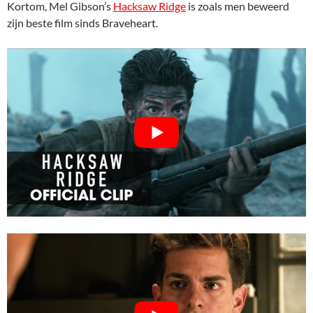
Kortom, Mel Gibson’s
Hacksaw Ridge
is zoals men beweerd
zijn beste film sinds Braveheart.