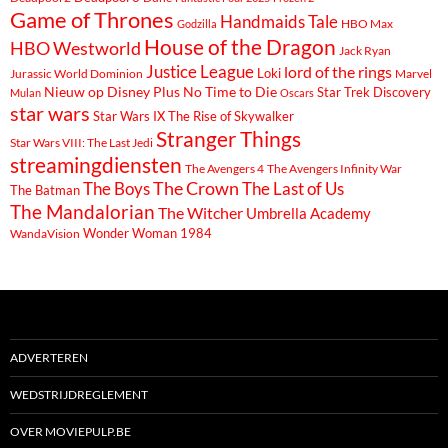
Game of Thrones
Handmaids Tale
Godzilla
HBO Max
House of the Dragon
HBO Westworld
Jack Ryan
Justice League
lord of the rings
Loki
Marvel
Jurassic World Dominion
Nieuw op Disney Plus
No Time to Die
Star Trek Discovery
Mulan
Oscars
star wars
Star Wars IX The Rise of Skywalker
Stranger Things
Star Wars VIII: The Last Jedi
streamingdiensten
The Avengers 4
The Avengers Infinity War
The Boys
The Crown
The Last of Us
The Batman
The Mandalorian
The Witcher
Umbrella Academy
Wonder Woman 1984
WandaVision
ADVERTEREN
WEDSTRIJDREGLEMENT
OVER MOVIEPULP.BE