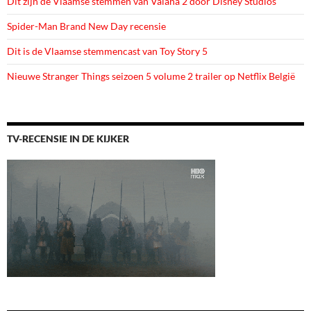
Dit zijn de Vlaamse stemmen van Vaiana 2 door Disney Studios
Spider-Man Brand New Day recensie
Dit is de Vlaamse stemmencast van Toy Story 5
Nieuwe Stranger Things seizoen 5 volume 2 trailer op Netflix België
TV-RECENSIE IN DE KIJKER