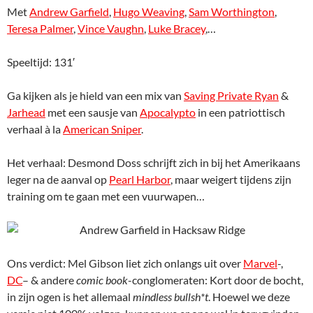
Met
Andrew Garfield
,
Hugo Weaving
,
Sam Worthington
,
Teresa Palmer
,
Vince Vaughn
,
Luke Bracey
,…
Speeltijd: 131′
Ga kijken als je hield van een mix van
Saving Private Ryan
&
Jarhead
met een sausje van
Apocalypto
in een patriottisch
verhaal à la
American Sniper
.
Het verhaal: Desmond Doss schrijft zich in bij het Amerikaans
leger na de aanval op
Pearl Harbor
, maar weigert tijdens zijn
training om te gaan met een vuurwapen…
Ons verdict: Mel Gibson liet zich onlangs uit over
Marvel
-,
DC
– & andere
comic book
-conglomeraten: Kort door de bocht,
in zijn ogen is het allemaal
mindless bullsh*t
. Hoewel we deze