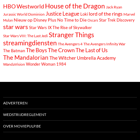
House of the Dragon
HBO Westworld
Jack Ryan
Justice League
lord of the rings
Loki
Marvel
Jurassic World Dominion
Nieuw op Disney Plus
No Time to Die
Star Trek Discovery
Mulan
Oscars
star wars
Star Wars IX The Rise of Skywalker
Stranger Things
Star Wars VIII: The Last Jedi
streamingdiensten
The Avengers 4
The Avengers Infinity War
The Boys
The Crown
The Last of Us
The Batman
The Mandalorian
The Witcher
Umbrella Academy
Wonder Woman 1984
WandaVision
ADVERTEREN
WEDSTRIJDREGLEMENT
OVER MOVIEPULP.BE