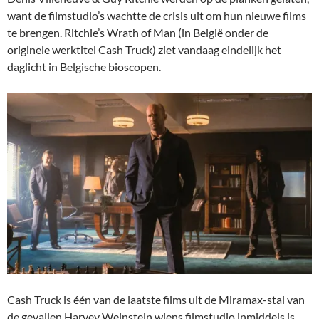
want de filmstudio’s wachtte de crisis uit om hun nieuwe films
te brengen. Ritchie’s Wrath of Man (in België onder de
originele werktitel Cash Truck) ziet vandaag eindelijk het
daglicht in Belgische bioscopen.
Cash Truck is één van de laatste films uit de Miramax-stal van
de gevallen Harvey Weinstein wiens filmstudio inmiddels is