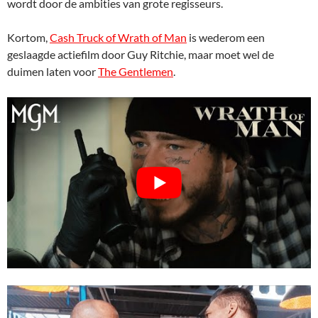
wordt door de ambities van grote regisseurs.
Kortom,
Cash Truck of Wrath of Man
is wederom een
geslaagde actiefilm door Guy Ritchie, maar moet wel de
duimen laten voor
The Gentlemen
.