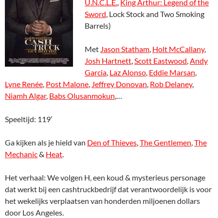
U.N.C.L.E.
,
King Arthur: Legend of the
Sword
, Lock Stock and Two Smoking
Barrels)
Met
Jason Statham
,
Holt McCallany
,
Josh Hartnett
,
Scott Eastwood
,
Andy
Garcia
,
Laz Alonso
,
Eddie Marsan
,
Lyne Renée
,
Post Malone
,
Jeffrey Donovan
,
Rob Delaney
,
Niamh Algar
,
Babs Olusanmokun
,…
Speeltijd: 119′
Ga kijken als je hield van
Den of Thieves
,
The Gentlemen
,
The
Mechanic
&
Heat
.
Het verhaal: We volgen H, een koud & mysterieus personage
dat werkt bij een cashtruckbedrijf dat verantwoordelijk is voor
het wekelijks verplaatsen van honderden miljoenen dollars
door Los Angeles.