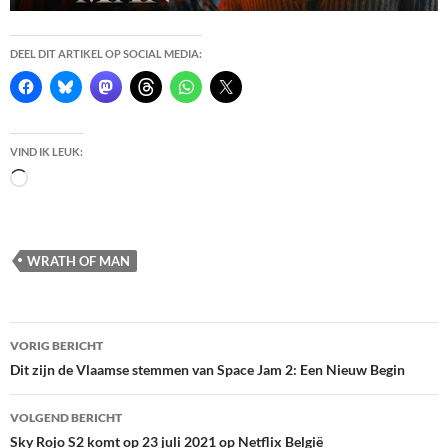
DEEL DIT ARTIKEL OP SOCIAL MEDIA:
VIND IK LEUK:
Bezig
met
laden...
WRATH OF MAN
Berichtnavigatie
VORIG BERICHT
Dit zijn de Vlaamse stemmen van Space Jam 2: Een Nieuw Begin
VOLGEND BERICHT
Sky Rojo S2 komt op 23 juli 2021 op Netflix België