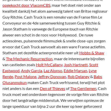
opgekocht door ViacomCBS
, maar het doet niet onder aan
kwaliteit dankzij het alom aanwezig talent van Britse regisseur
Guy Ritchie. Cash Truck is een
remake
van de Franse film Le
Convoyeur en de 4de samenwerking tussen Guy Ritchie &
Jason Statham is vanwege de Europese
touch
van Ritchie
alweer een schot in de roos voor Hollywood. De ruwe
actiescènes, pulserende filmmuziek & snelle close-ups zorgen
ervoor dat Cash Truck aanvoelt als een ware Franse actiefilm.
Statham zet dezelfde acteerprestatie neer uit
Hobbs & Shaw
&
The Mechanic Resurrection
, maar de interessante bijrollen
van castleden zoals
Holt McCallany
,
Josh Hartnett
,
Scott
Eastwood
,
Andy Garcia
,
Laz Alonso
,
Eddie Marsan
,
Lyne
Renée
,
Post Malone
,
Jeffrey Donovan
,
Rob Delaney
&
Babs
Olusanmokun
maken Cash Truck verfrissend, terwijl het plot
niet anders is dan een
Den of Thieves
of
The Gentlemen
. Cash
truck moet wel onderdoen tegenover de vorige film van Ritchie
door het langdradige middenstuk. We verwijten opnieuw de
lange speelduur van bijna 2 uur die keer op keer geforceerd