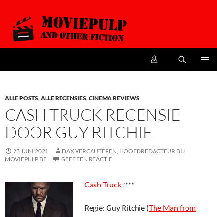
Zoeken
MoviePulp
SPRING
PRIMAI
NAAR
MENU
DE
INHOUD
ALLE POSTS
,
ALLE RECENSIES
,
CINEMA REVIEWS
CASH TRUCK RECENSIE
DOOR GUY RITCHIE
23 JUNI 2021
DAX VERCAUTEREN, HOOFDREDACTEUR BIJ
MOVIEPULP.BE
GEEF EEN REACTIE
Cash Truck
****
Regie: Guy Ritchie (
The Man from