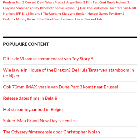
Ready or Not 2
Coward
Devil Wears Prada 2
Angry Birds 3
Film Fest Gent
Enola Holmes 3
Clayface
Sense Sensibility
Behemoth
Social Reckoning
Dax
The Gentlemen
Dochters
Sam Neill
Nonkels
SFF
Elle
Minions 3
The Uprising
Klara and the Sun
Hunger Games
Toy Story 5
Godzilla
Mutiny
Patser 3
Evil Dead Burn
Lanterns
Avatar Fire and Ash
POPULAIRE CONTENT
Dit is de Vlaamse stemmencast van Toy Story 5
Wie is wie in House of the Dragon? De Huis Targaryen-stamboom in
de kijker
Ook 70mm IMAX-versie van Dune Part 3 komt naar Brussel
Release dates films in België
Het streamingaanbod in België
Spider-Man Brand New Day recensie
The Odyssey filmrecensie door Christopher Nolan