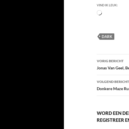
VIND IK LEUK:
Bezig
met
laden...
DARK
Berichtna
VORIG BERICHT
Jonas Van Geel, B
VOLGEND BERICHT
Donkere Maze Run
WORD EEN DE
REGISTREER 