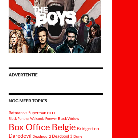
ADVERTENTIE
NOG MEER TOPICS
Batman vs Superman
BIFFF
Black Widow
Black Panther Wakanda Forever
Box Office Belgie
Bridgerton
Daredevil
Deadpool 3
Deadpool 2
Dune