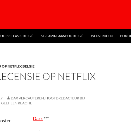
OOPRELEASES BELGIË
STREAMINGAANBOD BELGIË
WEDSTRIJDEN
BOX OF
 OP NETFLIX BELGIË
ECENSIE OP NETFLIX
17
DAX VERCAUTEREN, HOOFDREDACTEUR BIJ
GEEF EEN REACTIE
Dark
***