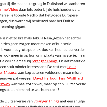
partij die maar al te graag in Duitsland wil aanboren
rime Video
daar iets beter bij de huishoudens zit.
arseille toonde Netflix dat het goede Europese
ngen, dus waren wij benieuwd naar het Duitse
treaming-gigant.
 is niet zo braaf als Tabula Rasa, gezien het achter
en zich geen zorgen moet maken of hun serie
s voor het grote publiek, dus kan het net iets verder
an ook meer in op horror in plaats van mysterie, maar
atie wel helemaal bij
Stranger Things
. En dat maakt de
r een stuk minder interessant. De cast met
Louis
er Masucci
aan kop acteren voldoende maar missen
egenover pakweg een
David Harbour
,
Finn Wolfhard
 Brown
. Allemaal tof en wel, maar op een Duitse versie
ings staat niemand te wachten, toch?
 de Duitse versie van
Stranger Things
met een snuifje
win Peaks
. Voor de liefhebbers die zich niet storen