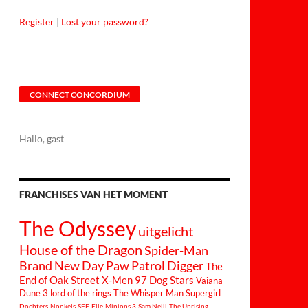
Register
|
Lost your password?
CONNECT CONCORDIUM
Hallo, gast
FRANCHISES VAN HET MOMENT
The Odyssey
uitgelicht
House of the Dragon
Spider-Man
Brand New Day
Paw Patrol
Digger
The
End of Oak Street
X-Men 97
Dog Stars
Vaiana
Dune 3
lord of the rings
The Whisper Man
Supergirl
Dochters
Nonkels
SFF
Elle
Minions 3
Sam Neill
The Uprising