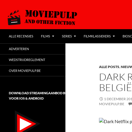
SPRING NAAR DE INHOUD
Zoeken
MoviePulp
ALLE RECENSIES
FILMS
SERIES
FILMKLASSIEKERS
BIOSC
de populairste filmblog van Vlaanderen
ADVERTEREN
WEDSTRIJDREGLEMENT
ALLE POSTS
,
NIEUW
OVER MOVIEPULP.BE
DARK R
BELGIË
DOWNLOAD STREAMINGAANBOD BELGIË
VOOR IOS & ANDROID
1 DECEMBER 20
MOVIEPULP.BE