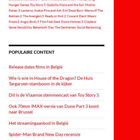
Hunger Games
Toy Story 5
Godzilla
Klara and the Sun
Mutiny
Patser 3
Lanterns
Avatar Fire and Ash
Evil Dead Burn
Werwulf
The
Batman 2
The Avengers 5
Ready or Not 2
Coward
Devil Wears
Prada 2
Angry Birds 3
Film Fest Gent
Enola Holmes 3
Clayface
Sense Sensibility
Behemoth
Dax
The Gentlemen
Social Reckoning
POPULAIRE CONTENT
Release dates films in België
Wie is wie in House of the Dragon? De Huis
Targaryen-stamboom in de kijker
Dit is de Vlaamse stemmencast van Toy Story 5
Ook 70mm IMAX-versie van Dune Part 3 komt
naar Brussel
Het streamingaanbod in België
Spider-Man Brand New Day recensie