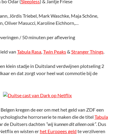
 bo Odar (
Sleepless
) & Jantje Friese
nn, Jördis Triebel, Mark Waschke, Maja Schöne,
, Oliver Masucci, Karoline Eichhorn,…
leveringen / 50 minuten per aflevering
hield van
Tabula Rasa
,
Twin Peaks
&
Stranger Things
.
een klein stadje in Duitsland verdwijnen plotseling 2
elkaar en dat zorgt voor heel wat commotie bij de
j Belgen kregen de eer om met het geld van ZDF een
ychologische horrorserie te maken die de titel
Tabula
ar de Duitsers dachten
“wij kunnen dit alleen ook”
. Dus
Netflix en wisten er
het Europees geld
te verzilveren