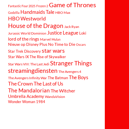
Game of Thrones
Fantastic Four 2025
Frozen 2
Handmaids Tale
Godzilla
HBO Max
HBO Westworld
House of the Dragon
Jack Ryan
Justice League
Loki
Jurassic World Dominion
lord of the rings
Marvel
Mulan
Nieuw op Disney Plus
No Time to Die
Oscars
star wars
Star Trek Discovery
Star Wars IX The Rise of Skywalker
Stranger Things
Star Wars VIII: The Last Jedi
streamingdiensten
The Avengers 4
The Boys
The Batman
The Avengers Infinity War
The Crown
The Last of Us
The Mandalorian
The Witcher
Umbrella Academy
WandaVision
Wonder Woman 1984