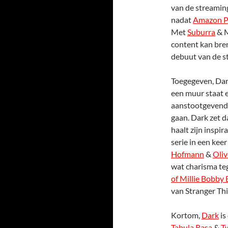
van de streaming
nadat
Amazon P
Met
Suburra
& M
content kan bre
debuut van de s
Toegegeven, Dark
een muur staat 
aanstootgevend i
gaan. Dark zet d
haalt zijn inspir
serie in een kee
Hofmann
&
Oliv
wat charisma t
of Millie Bobby
van Stranger Th
Kortom,
Dark
is
Tabula Rasa
&
T