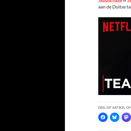
aan de Duitse ta
DEEL DIT ARTIKEL OP