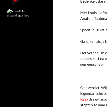
Bedenker: Baran
Met Louis Hofma
Anatole Taubman
Speeltijd: 10 af
Ga kijken als je 
Het verhaal: In 
tieners kort na 
gemeenschap.
Ons verdict: Wi
legendarische ps
Rasa
draagt, ma
stapten ze naar 