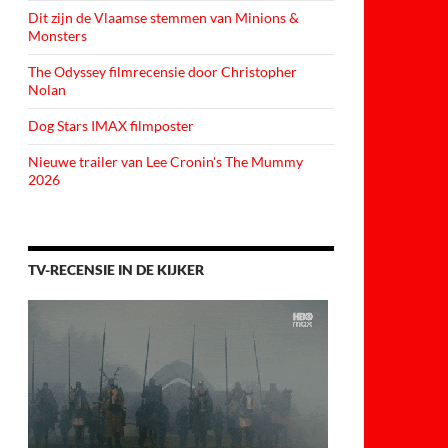
Dit zijn de Vlaamse stemmen van Minions &
Monsters
The Odyssey filmrecensie door Christopher
Nolan
Dog Stars IMAX filmposter
Nieuwe trailer van Lee Cronin's The Mummy
2026
TV-RECENSIE IN DE KIJKER