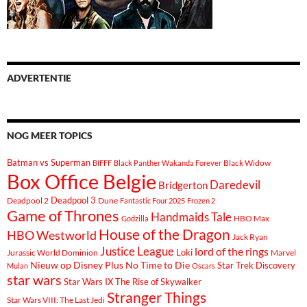
ADVERTENTIE
NOG MEER TOPICS
Batman vs Superman
Black Widow
BIFFF
Black Panther Wakanda Forever
Box Office Belgie
Daredevil
Bridgerton
Deadpool 3
Deadpool 2
Dune
Fantastic Four 2025
Frozen 2
Game of Thrones
Handmaids Tale
Godzilla
HBO Max
House of the Dragon
HBO Westworld
Jack Ryan
Justice League
lord of the rings
Loki
Marvel
Jurassic World Dominion
Nieuw op Disney Plus
No Time to Die
Star Trek Discovery
Mulan
Oscars
star wars
Star Wars IX The Rise of Skywalker
Stranger Things
Star Wars VIII: The Last Jedi