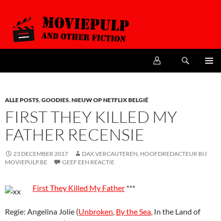
Zoeken
MoviePulp
SPRING
PRIMAI
NAAR
MENU
DE
INHOUD
ALLE POSTS
,
GOODIES
,
NIEUW OP NETFLIX BELGIË
FIRST THEY KILLED MY
FATHER RECENSIE
23 DECEMBER 2017
DAX VERCAUTEREN, HOOFDREDACTEUR BIJ
MOVIEPULP.BE
GEEF EEN REACTIE
First They Killed My Father
***
Regie: Angelina Jolie (
Unbroken
,
By the Sea
, In the Land of