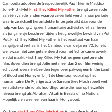
Cambodia adopteerde (respectievelijk Pax Thien & Maddox
Jolie-Pitt). Met
First They Killed My Father
brengt ze een ode
aan één van de landen waarop ze verliefd werd in haar periode
waarin ze zichzelf herontdekte. En ze gebruikt daarvoor de
hulp van Loung Ung, een humanitaire activiste die haar leven
als jong meisje beschreef tijdens het gruwelijke bewind van Pol
Pot. First They Killed My Father is het resultaat van haar
aangrijpend verhaal in het Cambodia van de jaren ’70. Jolie is
weliswaar niet zeer getalenteerd voor het ‘echte’ camerawerk
en dat maakt First They Killed My Father geen spetterende
film. Bovendien brengt Jolie met meer dan 2 uur film weinig
echt controversiële beelden tegenover pakweg een In the Land
of Blood and Honey en blijft de klemtoon vooral op het
humanitaire. De 9-jarige actrice Sareum Srey Moch speelt wel
een uitstekende rol als hoofdfigurante die haar op hetzelfde
niveau brengt als Abraham Attah in Beasts of no Nation.
Hopelijk zien we meer van haar in Hollywood.
Kortom,
First They Killed My Father
is geen Beasts of no