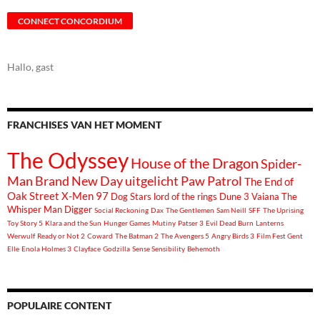
CONNECT CONCORDIUM
Hallo, gast
FRANCHISES VAN HET MOMENT
The Odyssey
House of the Dragon
Spider-
Man Brand New Day
uitgelicht
Paw Patrol
The End of
Oak Street
X-Men 97
Dog Stars
lord of the rings
Dune 3
Vaiana
The
Whisper Man
Digger
Social Reckoning
Dax
The Gentlemen
Sam Neill
SFF
The Uprising
Toy Story 5
Klara and the Sun
Hunger Games
Mutiny
Patser 3
Evil Dead Burn
Lanterns
Werwulf
Ready or Not 2
Coward
The Batman 2
The Avengers 5
Angry Birds 3
Film Fest Gent
Elle
Enola Holmes 3
Clayface
Godzilla
Sense Sensibility
Behemoth
POPULAIRE CONTENT