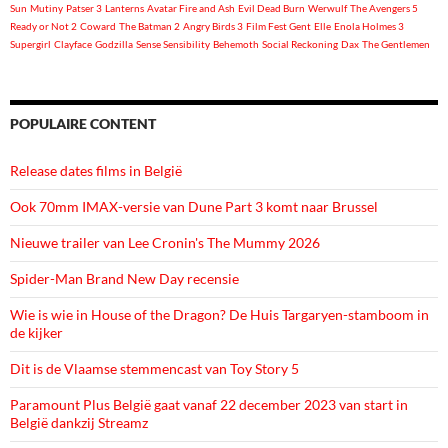
Sun
Mutiny
Patser 3
Lanterns
Avatar Fire and Ash
Evil Dead Burn
Werwulf
The Avengers 5
Ready or Not 2
Coward
The Batman 2
Angry Birds 3
Film Fest Gent
Elle
Enola Holmes 3
Supergirl
Clayface
Godzilla
Sense Sensibility
Behemoth
Social Reckoning
Dax
The Gentlemen
POPULAIRE CONTENT
Release dates films in België
Ook 70mm IMAX-versie van Dune Part 3 komt naar Brussel
Nieuwe trailer van Lee Cronin's The Mummy 2026
Spider-Man Brand New Day recensie
Wie is wie in House of the Dragon? De Huis Targaryen-stamboom in
de kijker
Dit is de Vlaamse stemmencast van Toy Story 5
Paramount Plus België gaat vanaf 22 december 2023 van start in
België dankzij Streamz