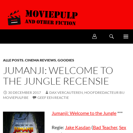
Zoeken
MoviePulp
SPRING
PRIMAI
NAAR
MENU
DE
INHOUD
ALLE POSTS
,
CINEMA REVIEWS
,
GOODIES
JUMANJI: WELCOME TO
THE JUNGLE RECENSIE
30 DECEMBER 2017
DAX VERCAUTEREN, HOOFDREDACTEUR BIJ
MOVIEPULP.BE
GEEF EEN REACTIE
Jumanji: Welcome to the Jungle
***
Regie:
Jake Kasdan
(
Bad Teacher
,
Sex