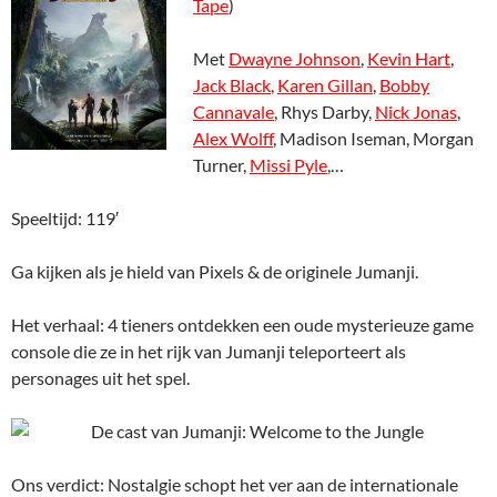
Tape
)
Met
Dwayne Johnson
,
Kevin Hart
,
Jack Black
,
Karen Gillan
,
Bobby
Cannavale
, Rhys Darby,
Nick Jonas
,
Alex Wolff
, Madison Iseman, Morgan
Turner,
Missi Pyle
,…
Speeltijd: 119′
Ga kijken als je hield van Pixels & de originele Jumanji.
Het verhaal: 4 tieners ontdekken een oude mysterieuze game
console die ze in het rijk van Jumanji teleporteert als
personages uit het spel.
Ons verdict: Nostalgie schopt het ver aan de internationale