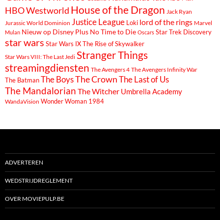
House of the Dragon
HBO Westworld
Jack Ryan
Justice League
lord of the rings
Loki
Marvel
Jurassic World Dominion
Nieuw op Disney Plus
No Time to Die
Star Trek Discovery
Mulan
Oscars
star wars
Star Wars IX The Rise of Skywalker
Stranger Things
Star Wars VIII: The Last Jedi
streamingdiensten
The Avengers 4
The Avengers Infinity War
The Boys
The Crown
The Last of Us
The Batman
The Mandalorian
The Witcher
Umbrella Academy
Wonder Woman 1984
WandaVision
ADVERTEREN
WEDSTRIJDREGLEMENT
OVER MOVIEPULP.BE