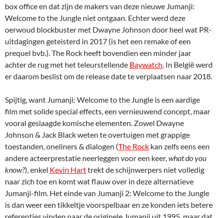
box office en dat zijn de makers van deze nieuwe Jumanji:
Welcome to the Jungle niet ontgaan. Echter werd deze
oerwoud blockbuster met Dwayne Johnson door heel wat PR-
uitdagingen geteisterd in 2017 (is het een remake of een
prequel bvb.). The Rock heeft bovendien een minder jaar
achter de rug met het teleurstellende
Baywatch
. In België werd
er daarom beslist om de release date te verplaatsen naar 2018.
Spijtig, want Jumanji: Welcome to the Jungle is een aardige
film met solide special effects, een vernieuwend concept, maar
vooral geslaagde komische elementen. Zowel Dwayne
Johnson & Jack Black weten te overtuigen met grappige
toestanden, oneliners & dialogen (
The Rock
kan zelfs eens een
andere acteerprestatie neerleggen voor een keer,
what do you
know?
), enkel
Kevin Hart
trekt de schijnwerpers niet volledig
naar zich toe en komt wat flauw over in deze alternatieve
Jumanji-film. Het einde van Jumanji 2: Welcome to the Jungle
is dan weer een tikkeltje voorspelbaar en ze konden iets betere
referenties vinden naar de originele Jumanji uit 1995, maar dat