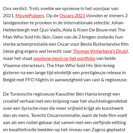
Ons verdict: Trots voelde we opnieuw in het voorjaar van
2021,
MoviePulpers
. Op de
Oscars 2021
stonden er immers 2
landgenoten te pronken in de internationale selectie: Johan
Heldenbergh met Quo Vadis, Aida & Koen De Bouw met The
Man Who Sold His Skin. Geen van de 2 kregen ondanks hun
sterke acteerprestatie een Oscar voor Beste Buitenlandse film
(deze ging ergens wel terecht naar
Thomas Vinterberg’s Druk
),
maar het staat
opnieuw mooi op het portfolio
van beide
Vlaamse steracteurs. The Man Who Sold His Skin kreeg
gisteren na een lange tijd eindelijk een prestigieuze release in
België met FFO Nights in aanwezigheid van cast & regisseuse.
De Tunesische regisseuse Kaouther Ben Hania brengt een
creatief verhaal met een knipoog naar het vluchtelingendebat
over een Syrische man die meer vrijheid krijgt als kunstwerk
dan als mens. Terecht Oscarnominatie, want de hele film voelt
aan als een nobel gebaar dat samen met een verfijnde editing
en kwaliteitvolle beelden op het niveau van Zagros geplaatst