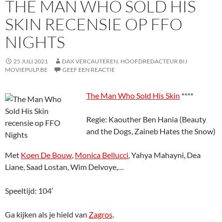
THE MAN WHO SOLD HIS
SKIN RECENSIE OP FFO
NIGHTS
25 JULI 2021
DAX VERCAUTEREN, HOOFDREDACTEUR BIJ
MOVIEPULP.BE
GEEF EEN REACTIE
The Man Who Sold His Skin
****
Regie: Kaouther Ben Hania (Beauty
and the Dogs, Zaineb Hates the Snow)
Met
Koen De Bouw
,
Monica Bellucci
, Yahya Mahayni, Dea
Liane, Saad Lostan, Wim Delvoye,…
Speeltijd: 104′
Ga kijken als je hield van
Zagros
.