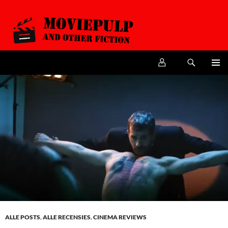
Zoeken
MoviePulp
SPRING
PRIMAI
NAAR
MENU
DE
INHOUD
ALLE POSTS
,
ALLE RECENSIES
,
CINEMA REVIEWS