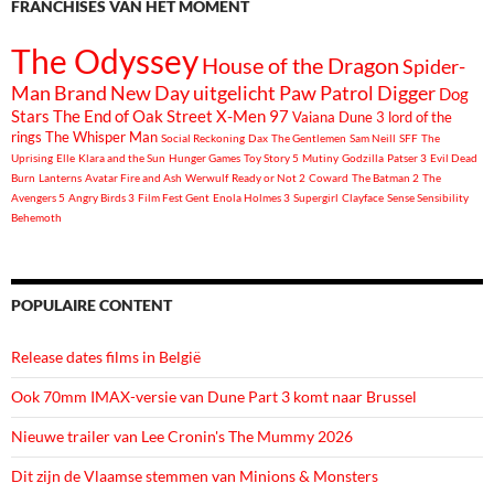
FRANCHISES VAN HET MOMENT
The Odyssey
House of the Dragon
Spider-
Man Brand New Day
uitgelicht
Paw Patrol
Digger
Dog
Stars
The End of Oak Street
X-Men 97
Vaiana
Dune 3
lord of the
rings
The Whisper Man
Social Reckoning
Dax
The Gentlemen
Sam Neill
SFF
The
Uprising
Elle
Klara and the Sun
Hunger Games
Toy Story 5
Mutiny
Godzilla
Patser 3
Evil Dead
Burn
Lanterns
Avatar Fire and Ash
Werwulf
Ready or Not 2
Coward
The Batman 2
The
Avengers 5
Angry Birds 3
Film Fest Gent
Enola Holmes 3
Supergirl
Clayface
Sense Sensibility
Behemoth
POPULAIRE CONTENT
Release dates films in België
Ook 70mm IMAX-versie van Dune Part 3 komt naar Brussel
Nieuwe trailer van Lee Cronin's The Mummy 2026
Dit zijn de Vlaamse stemmen van Minions & Monsters