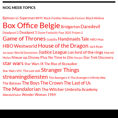
NOG MEER TOPICS
Batman vs Superman
Black Widow
BIFFF
Black Panther Wakanda Forever
Box Office Belgie
Daredevil
Bridgerton
Deadpool 3
Deadpool 2
Dune
Fantastic Four 2025
Frozen 2
Game of Thrones
Handmaids Tale
Godzilla
HBO Max
House of the Dragon
HBO Westworld
Jack Ryan
Justice League
lord of the rings
Loki
Marvel
Jurassic World Dominion
Nieuw op Disney Plus
No Time to Die
Star Trek Discovery
Mulan
Oscars
star wars
Star Wars IX The Rise of Skywalker
Stranger Things
Star Wars VIII: The Last Jedi
streamingdiensten
The Avengers 4
The Avengers Infinity War
The Boys
The Crown
The Last of Us
The Batman
The Mandalorian
The Witcher
Umbrella Academy
Wonder Woman 1984
WandaVision