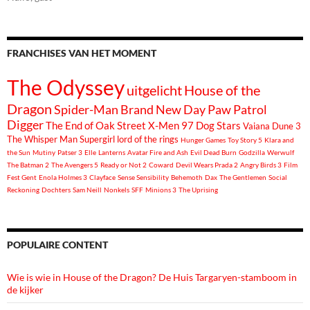
FRANCHISES VAN HET MOMENT
The Odyssey
uitgelicht
House of the
Dragon
Spider-Man Brand New Day
Paw Patrol
Digger
The End of Oak Street
X-Men 97
Dog Stars
Vaiana
Dune 3
The Whisper Man
Supergirl
lord of the rings
Hunger Games
Toy Story 5
Klara and
the Sun
Mutiny
Patser 3
Elle
Lanterns
Avatar Fire and Ash
Evil Dead Burn
Godzilla
Werwulf
The Batman 2
The Avengers 5
Ready or Not 2
Coward
Devil Wears Prada 2
Angry Birds 3
Film
Fest Gent
Enola Holmes 3
Clayface
Sense Sensibility
Behemoth
Dax
The Gentlemen
Social
Reckoning
Dochters
Sam Neill
Nonkels
SFF
Minions 3
The Uprising
POPULAIRE CONTENT
Wie is wie in House of the Dragon? De Huis Targaryen-stamboom in
de kijker