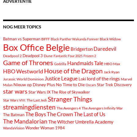
ADVERTENTIE
NOG MEER TOPICS
Batman vs Superman
Black Widow
BIFFF
Black Panther Wakanda Forever
Box Office Belgie
Daredevil
Bridgerton
Deadpool 3
Deadpool 2
Dune
Fantastic Four 2025
Frozen 2
Game of Thrones
Handmaids Tale
Godzilla
HBO Max
House of the Dragon
HBO Westworld
Jack Ryan
Justice League
lord of the rings
Loki
Marvel
Jurassic World Dominion
Nieuw op Disney Plus
No Time to Die
Star Trek Discovery
Mulan
Oscars
star wars
Star Wars IX The Rise of Skywalker
Stranger Things
Star Wars VIII: The Last Jedi
streamingdiensten
The Avengers 4
The Avengers Infinity War
The Boys
The Crown
The Last of Us
The Batman
The Mandalorian
The Witcher
Umbrella Academy
Wonder Woman 1984
WandaVision