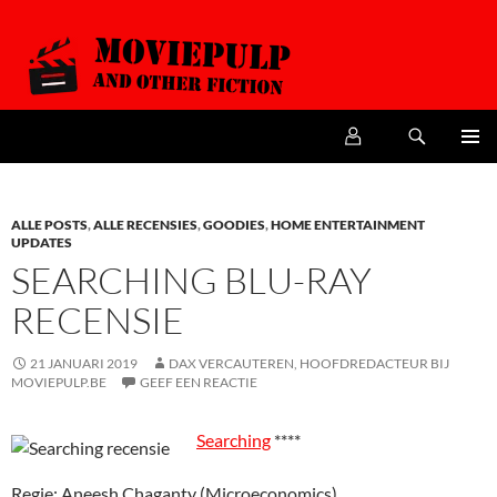
Zoeken
MoviePulp
SPRING
PRIMAI
NAAR
MENU
DE
INHOUD
ALLE POSTS
,
ALLE RECENSIES
,
GOODIES
,
HOME ENTERTAINMENT
UPDATES
SEARCHING BLU-RAY
RECENSIE
21 JANUARI 2019
DAX VERCAUTEREN, HOOFDREDACTEUR BIJ
MOVIEPULP.BE
GEEF EEN REACTIE
Searching
****
Regie: Aneesh Chaganty (Microeconomics)