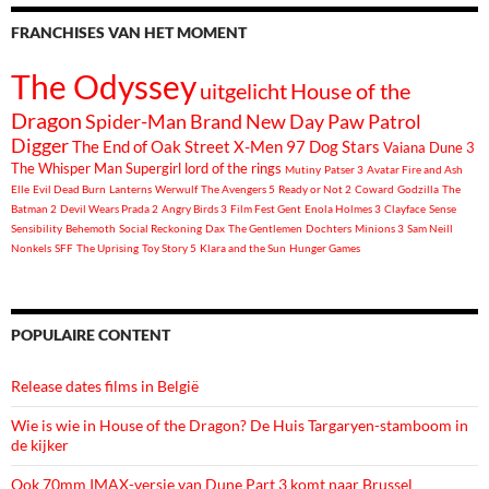
FRANCHISES VAN HET MOMENT
The Odyssey
uitgelicht
House of the
Dragon
Spider-Man Brand New Day
Paw Patrol
Digger
The End of Oak Street
X-Men 97
Dog Stars
Vaiana
Dune 3
The Whisper Man
Supergirl
lord of the rings
Mutiny
Patser 3
Avatar Fire and Ash
Elle
Evil Dead Burn
Lanterns
Werwulf
The Avengers 5
Ready or Not 2
Coward
Godzilla
The
Batman 2
Devil Wears Prada 2
Angry Birds 3
Film Fest Gent
Enola Holmes 3
Clayface
Sense
Sensibility
Behemoth
Social Reckoning
Dax
The Gentlemen
Dochters
Minions 3
Sam Neill
Nonkels
SFF
The Uprising
Toy Story 5
Klara and the Sun
Hunger Games
POPULAIRE CONTENT
Release dates films in België
Wie is wie in House of the Dragon? De Huis Targaryen-stamboom in
de kijker
Ook 70mm IMAX-versie van Dune Part 3 komt naar Brussel