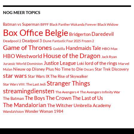
NOG MEER TOPICS
Batman vs Superman
Black Widow
BIFFF
Black Panther Wakanda Forever
Box Office Belgie
Daredevil
Bridgerton
Deadpool 3
Deadpool 2
Dune
Fantastic Four 2025
Frozen 2
Game of Thrones
Handmaids Tale
Godzilla
HBO Max
House of the Dragon
HBO Westworld
Jack Ryan
Justice League
lord of the rings
Loki
Marvel
Jurassic World Dominion
Nieuw op Disney Plus
No Time to Die
Star Trek Discovery
Mulan
Oscars
star wars
Star Wars IX The Rise of Skywalker
Stranger Things
Star Wars VIII: The Last Jedi
streamingdiensten
The Avengers 4
The Avengers Infinity War
The Boys
The Crown
The Last of Us
The Batman
The Mandalorian
The Witcher
Umbrella Academy
Wonder Woman 1984
WandaVision