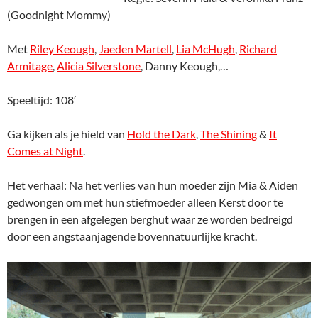
(Goodnight Mommy)
Met
Riley Keough
,
Jaeden Martell
,
Lia McHugh
,
Richard
Armitage
,
Alicia Silverstone
, Danny Keough,…
Speeltijd: 108′
Ga kijken als je hield van
Hold the Dark
,
The Shining
&
It
Comes at Night
.
Het verhaal: Na het verlies van hun moeder zijn Mia & Aiden
gedwongen om met hun stiefmoeder alleen Kerst door te
brengen in een afgelegen berghut waar ze worden bedreigd
door een angstaanjagende bovennatuurlijke kracht.