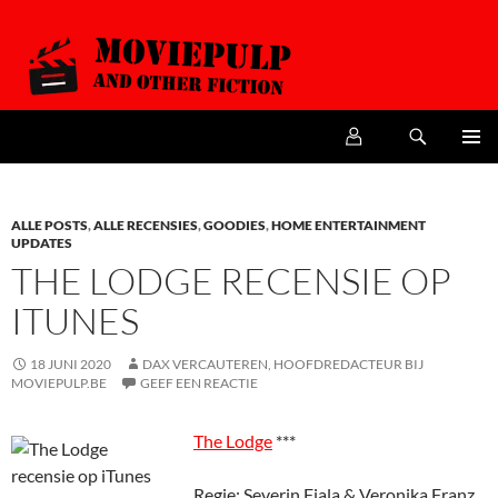
Zoeken
MoviePulp
SPRING
PRIMAI
NAAR
MENU
DE
INHOUD
ALLE POSTS
,
ALLE RECENSIES
,
GOODIES
,
HOME ENTERTAINMENT
UPDATES
THE LODGE RECENSIE OP
ITUNES
18 JUNI 2020
DAX VERCAUTEREN, HOOFDREDACTEUR BIJ
MOVIEPULP.BE
GEEF EEN REACTIE
The Lodge
***
Regie: Severin Fiala & Veronika Franz