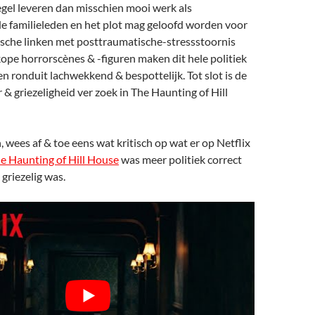
gel leveren dan misschien mooi werk als
e familieleden en het plot mag geloofd worden voor
tische linken met
posttraumatische-stressstoornis
ope horrorscènes & -figuren maken dit hele politiek
n ronduit lachwekkend & bespottelijk. Tot slot is de
r & griezeligheid ver zoek in The Haunting of Hill
wees af & toe eens wat kritisch op wat er op Netflix
e Haunting of Hill House
was meer politiek correct
 griezelig was.