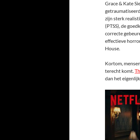
Grace & Kate Sie
getraumatiseerd
zijn sterk realis
(PTSS), de goedk
correcte gebeure
effectieve horro
House.
Kortom, mensen, 
terecht komt.
Th
dan het eigenlijk