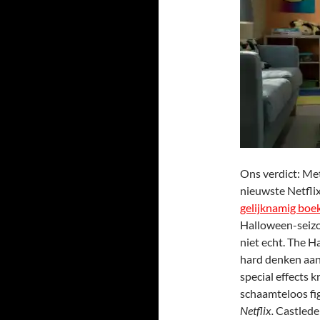
Ons verdict: Met
nieuwste Netflix
gelijknamig boek
Halloween-seizo
niet echt. The H
hard denken aan
special effects 
schaamteloos fi
Netflix.
Castlede