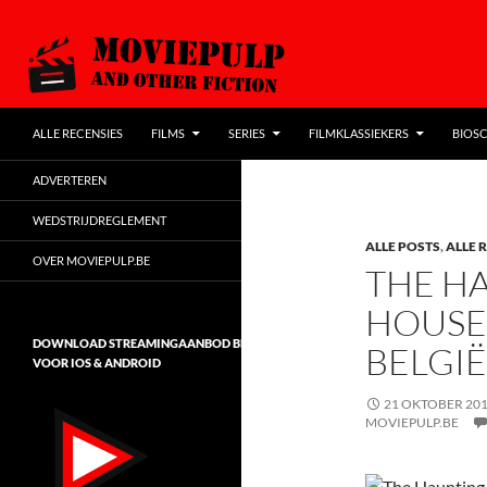
SPRING NAAR DE INHOUD
Zoeken
MoviePulp
ALLE RECENSIES
FILMS
SERIES
FILMKLASSIEKERS
BIOSC
de populairste filmblog van Vlaanderen
ADVERTEREN
WEDSTRIJDREGLEMENT
ALLE POSTS
,
ALLE 
OVER MOVIEPULP.BE
THE HA
HOUSE 
DOWNLOAD STREAMINGAANBOD BELGIË
BELGIË
VOOR IOS & ANDROID
21 OKTOBER 20
MOVIEPULP.BE