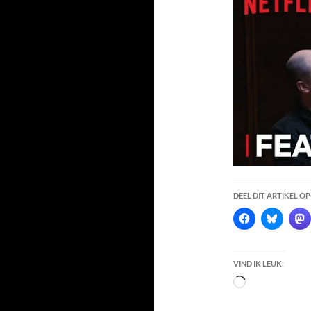
DEEL DIT ARTIKEL OP
VIND IK LEUK:
Bezig
met