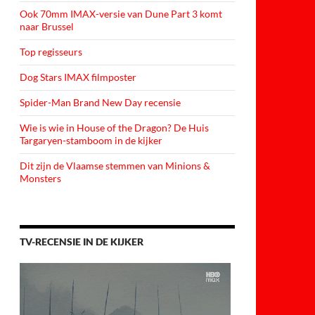
Ook 70mm IMAX-versie van Dune Part 3 komt
naar Brussel
Top regisseurs
Dog Stars IMAX filmposter
Spider-Man Brand New Day recensie
Wie is wie in House of the Dragon? De Huis
Targaryen-stamboom in de kijker
Dit zijn de Vlaamse stemmen van Minions &
Monsters
TV-RECENSIE IN DE KIJKER