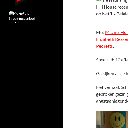
Met
Michiel Hu
Elizabeth Reaser
Pedretti
,…
Speeltijd: 10 afl
Ga kijken als je
Het verhaal: Sc
gebroken gezin 
angstaanjagende 