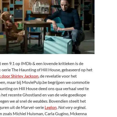
 een 9.1 op IMDb & een lovende kritieken is de
-serie The Haunting of Hill House, gebaseerd op het
 door Shirley Jackson
, de revelatie voor het
en, maar bij MoviePulp.be begrijpen we commotie
aunting on Hill House deed ons qua verhaal veel te
 het recente Ghostland en van de vele goedkope
kregen we al snel de
weubbes
. Bovendien steelt het
guren uit de Marvel-serie
Legion
.
Not very orginal.
n zoals Michiel Huisman, Carla Gugino, Mckenna