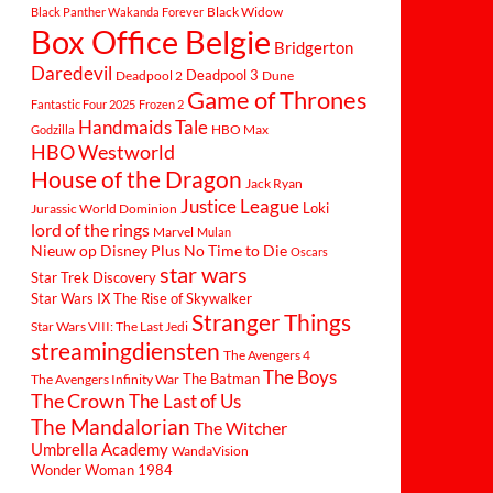
Black Widow
Black Panther Wakanda Forever
Box Office Belgie
Bridgerton
Daredevil
Deadpool 3
Deadpool 2
Dune
Game of Thrones
Fantastic Four 2025
Frozen 2
Handmaids Tale
Godzilla
HBO Max
HBO Westworld
House of the Dragon
Jack Ryan
Justice League
Loki
Jurassic World Dominion
lord of the rings
Marvel
Mulan
Nieuw op Disney Plus
No Time to Die
Oscars
star wars
Star Trek Discovery
Star Wars IX The Rise of Skywalker
Stranger Things
Star Wars VIII: The Last Jedi
streamingdiensten
The Avengers 4
The Boys
The Batman
The Avengers Infinity War
The Crown
The Last of Us
The Mandalorian
The Witcher
Umbrella Academy
WandaVision
Wonder Woman 1984