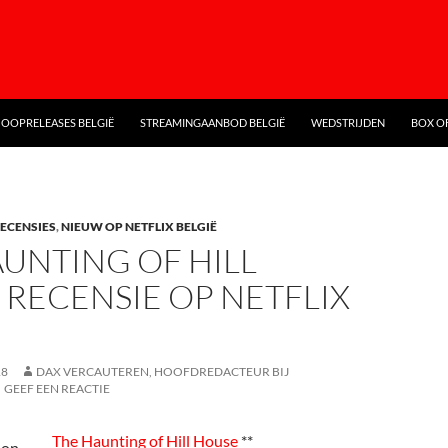
OOPRELEASES BELGIË
STREAMINGAANBOD BELGIË
WEDSTRIJDEN
BOX OF
RECENSIES
,
NIEUW OP NETFLIX BELGIË
UNTING OF HILL
RECENSIE OP NETFLIX
18
DAX VERCAUTEREN, HOOFDREDACTEUR BIJ
GEEF EEN REACTIE
The Haunting of Hill House
**