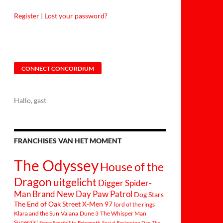
Register
|
Lost your password?
CONNECT CONCORDIUM
Hallo, gast
FRANCHISES VAN HET MOMENT
The Odyssey
House of the
Dragon
uitgelicht
Digger
Spider-
Man Brand New Day
Paw Patrol
Dog Stars
The End of Oak Street
X-Men 97
lord of the rings
Klara and the Sun
Vaiana
Dune 3
The Whisper Man
Supergirl
Sense Sensibility
Behemoth
Social Reckoning
Dax
The