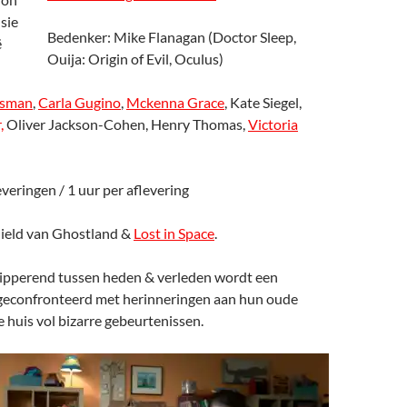
Bedenker: Mike Flanagan (Doctor Sleep,
Ouija: Origin of Evil, Oculus)
isman
,
Carla Gugino
,
Mckenna Grace
, Kate Siegel,
,
Oliver Jackson-Cohen, Henry Thomas,
Victoria
everingen / 1 uur per aflevering
 hield van Ghostland &
Lost in Space
.
hipperend tussen
heden & verleden wordt een
geconfronteerd met herinneringen aan hun oude
huis vol bizarre gebeurtenissen.