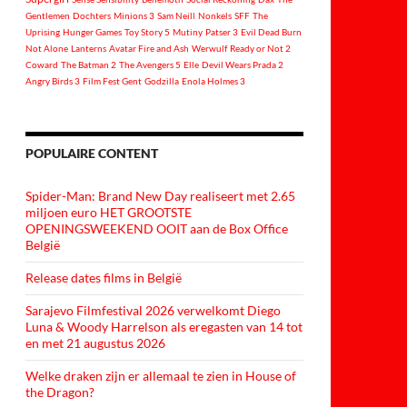
Gentlemen
Dochters
Minions 3
Sam Neill
Nonkels
SFF
The
Uprising
Hunger Games
Toy Story 5
Mutiny
Patser 3
Evil Dead Burn
Not Alone
Lanterns
Avatar Fire and Ash
Werwulf
Ready or Not 2
Coward
The Batman 2
The Avengers 5
Elle
Devil Wears Prada 2
Angry Birds 3
Film Fest Gent
Godzilla
Enola Holmes 3
POPULAIRE CONTENT
Spider-Man: Brand New Day realiseert met 2.65
miljoen euro HET GROOTSTE
OPENINGSWEEKEND OOIT aan de Box Office
België
Release dates films in België
Sarajevo Filmfestival 2026 verwelkomt Diego
Luna & Woody Harrelson als eregasten van 14 tot
en met 21 augustus 2026
Welke draken zijn er allemaal te zien in House of
the Dragon?