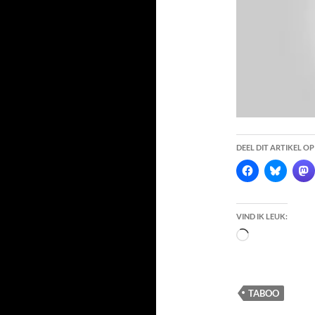
DEEL DIT ARTIKEL OP
VIND IK LEUK:
Bezig
met
laden...
TABOO