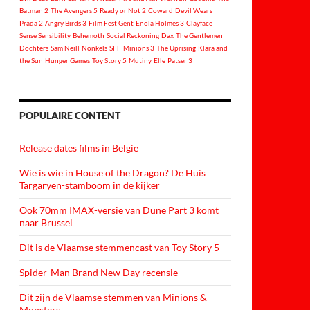
Batman 2
The Avengers 5
Ready or Not 2
Coward
Devil Wears
Prada 2
Angry Birds 3
Film Fest Gent
Enola Holmes 3
Clayface
Sense Sensibility
Behemoth
Social Reckoning
Dax
The Gentlemen
Dochters
Sam Neill
Nonkels
SFF
Minions 3
The Uprising
Klara and
the Sun
Hunger Games
Toy Story 5
Mutiny
Elle
Patser 3
POPULAIRE CONTENT
Release dates films in België
Wie is wie in House of the Dragon? De Huis
Targaryen-stamboom in de kijker
Ook 70mm IMAX-versie van Dune Part 3 komt
naar Brussel
Dit is de Vlaamse stemmencast van Toy Story 5
Spider-Man Brand New Day recensie
Dit zijn de Vlaamse stemmen van Minions &
Monsters