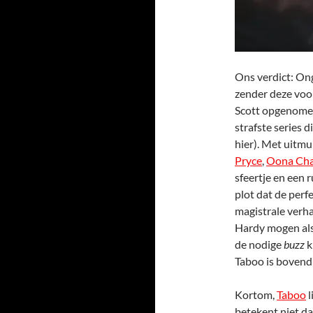
Ons verdict: Ong
zender deze voor
Scott opgenomen
strafste series d
hier). Met uitm
Pryce
,
Oona Cha
sfeertje en een 
plot dat de perf
magistrale verha
Hardy mogen als
de nodige
buzz
k
Taboo is bovend
Kortom,
Taboo
l
betekent niet dat