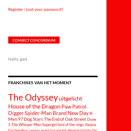
Register
|
Lost your password?
CONNECT CONCORDIUM
Hallo, gast
FRANCHISES VAN HET MOMENT
The Odyssey
uitgelicht
House of the Dragon
Paw Patrol
Digger
Spider-Man Brand New Day
X-
Men 97
Dog Stars
The End of Oak Street
Dune
3
The Whisper Man
Supergirl
lord of the rings
Vaiana
Evil Dead Burn
Lanterns
Avatar Fire and Ash
Werwulf
Godzilla
The