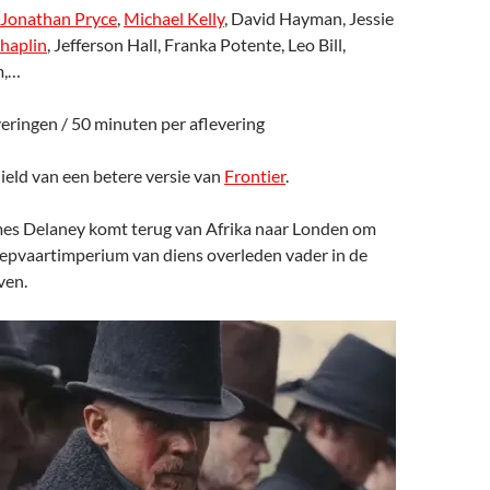
Jonathan Pryce
,
Michael Kelly
, David Hayman, Jessie
haplin
, Jefferson Hall, Franka Potente, Leo Bill,
m,…
everingen / 50 minuten per aflevering
 hield van een betere versie van
Frontier
.
mes Delaney komt terug van Afrika naar Londen om
heepvaartimperium van diens overleden vader in de
ven.