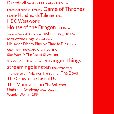
Daredevil
Deadpool 3
Deadpool 2
Dune
Game of Thrones
Fantastic Four 2025
Frozen 2
Handmaids Tale
Godzilla
HBO Max
HBO Westworld
House of the Dragon
Jack Ryan
Justice League
Loki
Jurassic World Dominion
lord of the rings
Marvel
Mulan
Nieuw op Disney Plus
No Time to Die
Oscars
star wars
Star Trek Discovery
Star Wars IX The Rise of Skywalker
Stranger Things
Star Wars VIII: The Last Jedi
streamingdiensten
The Avengers 4
The Boys
The Batman
The Avengers Infinity War
The Crown
The Last of Us
The Mandalorian
The Witcher
Umbrella Academy
WandaVision
Wonder Woman 1984