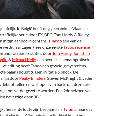
elofelijk. In België heeft nog geen enkele Vlaamse
treffelijke serie door FX, BBC, Tom Hardy & Ridley
 in zijn aanbod. Nochtans is
Taboo
één van de
ie we dit jaar zagen (lees onze eerste
Taboo recensie
untende acteerprestaties door
Tom Hardy
,
Jonathan
plin
&
Michael Kelly
, een heerlijk cinematografisch
ruwe editing heeft Taboo een geweldig mysterieus
ecte balans houdt tussen irritatie & shock. De
allijn door
Peaky Blinders
‘ Steven McKnight & vader
 debuut tellen en we hopen van harte dat deze serie
rijgt om verdergezet te worden. Een 2de seizoen van
ien bevestigd door BBC.
ijkt hetzelfde lot te zijn bespaard als
Tyrant
, maar dat
 het slecht is. Alles behalve zelfs. Haal het in huis