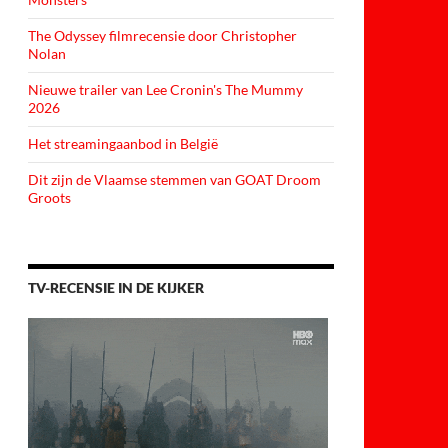
The Odyssey filmrecensie door Christopher
Nolan
Nieuwe trailer van Lee Cronin's The Mummy
2026
Het streamingaanbod in België
Dit zijn de Vlaamse stemmen van GOAT Droom
Groots
TV-RECENSIE IN DE KIJKER