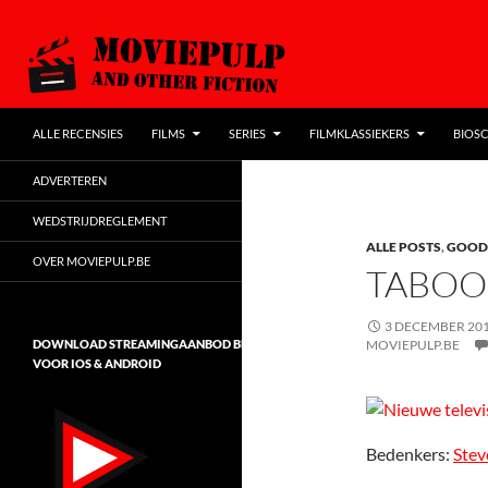
SPRING NAAR DE INHOUD
Zoeken
MoviePulp
ALLE RECENSIES
FILMS
SERIES
FILMKLASSIEKERS
BIOSC
de populairste filmblog van Vlaanderen
ADVERTEREN
WEDSTRIJDREGLEMENT
ALLE POSTS
,
GOOD
OVER MOVIEPULP.BE
TABOO
3 DECEMBER 20
DOWNLOAD STREAMINGAANBOD BELGIË
MOVIEPULP.BE
VOOR IOS & ANDROID
Bedenkers:
Stev