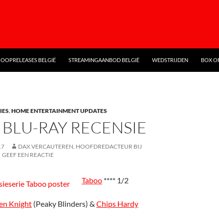
OOPRELEASES BELGIË
STREAMINGAANBOD BELGIË
WEDSTRIJDEN
BOX OF
IES
,
HOME ENTERTAINMENT UPDATES
 BLU-RAY RECENSIE
17
DAX VERCAUTEREN, HOOFDREDACTEUR BIJ
GEEF EEN REACTIE
Taboo
**** 1/2
en Knight
(Peaky Blinders) &
Chips Hardy