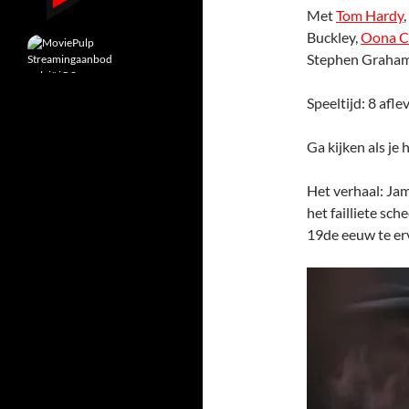
Met
Tom Hardy
,
Buckley,
Oona C
Stephen Graha
Speeltijd: 8 afl
Ga kijken als je
Het verhaal: Ja
het failliete sc
19de eeuw te er