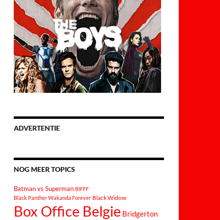
ADVERTENTIE
NOG MEER TOPICS
Batman vs Superman
BIFFF
Black Widow
Black Panther Wakanda Forever
Box Office Belgie
Bridgerton