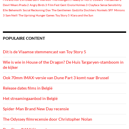
Devil Wears Prada 2
Angry Birds 3
Film Fest Gent
Enola Holmes 3
Clayface
Sense Sensibility
Elle
Behemoth
Social Reckoning
Dax
The Gentlemen
Godzilla
Dochters
Nonkels
SFF
Minions
3
Sam Neill
The Uprising
Hunger Games
Toy Story 5
Klara and the Sun
POPULAIRE CONTENT
Dit is de Vlaamse stemmencast van Toy Story 5
Wie is wie in House of the Dragon? De Huis Targaryen-stamboom in
de kijker
Ook 70mm IMAX-versie van Dune Part 3 komt naar Brussel
Release dates films in België
Het streamingaanbod in België
Spider-Man Brand New Day recensie
The Odyssey filmrecensie door Christopher Nolan