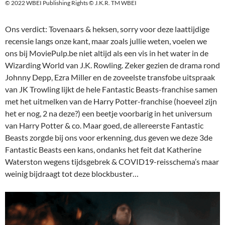
© 2022 WBEI Publishing Rights © J.K.R. TM WBEI
Ons verdict: Tovenaars & heksen, sorry voor deze laattijdige
recensie langs onze kant, maar zoals jullie weten, voelen we
ons bij MoviePulp.be niet altijd als een vis in het water in de
Wizarding World van J.K. Rowling. Zeker gezien de drama rond
Johnny Depp, Ezra Miller en de zoveelste transfobe uitspraak
van JK Trowling lijkt de hele Fantastic Beasts-franchise samen
met het uitmelken van de Harry Potter-franchise (hoeveel zijn
het er nog, 2 na deze?) een beetje voorbarig in het universum
van Harry Potter & co. Maar goed, de allereerste Fantastic
Beasts zorgde bij ons voor erkenning, dus geven we deze 3de
Fantastic Beasts een kans, ondanks het feit dat Katherine
Waterston wegens tijdsgebrek & COVID19-reisschema’s maar
weinig bijdraagt tot deze blockbuster…