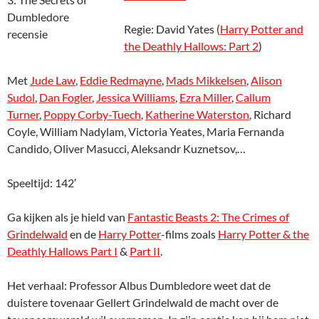
Regie:
David Yates
(
Harry Potter and
the Deathly Hallows: Part 2
)
Met
Jude Law
,
Eddie Redmayne
,
Mads Mikkelsen
,
Alison
Sudol
,
Dan Fogler
,
Jessica Williams
,
Ezra Miller
,
Callum
Turner
,
Poppy Corby-Tuech
,
Katherine Waterston
, Richard
Coyle, William Nadylam, Victoria Yeates, Maria Fernanda
Candido, Oliver Masucci, Aleksandr Kuznetsov,…
Speeltijd: 142′
Ga kijken als je hield van
Fantastic Beasts 2: The Crimes of
Grindelwald
en de
Harry Potter
-films zoals
Harry Potter & the
Deathly Hallows Part I
&
Part II
.
Het verhaal: Professor Albus Dumbledore weet dat de
duistere tovenaar Gellert Grindelwald de macht over de