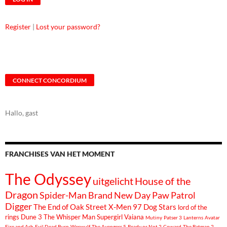
Register
|
Lost your password?
CONNECT CONCORDIUM
Hallo, gast
FRANCHISES VAN HET MOMENT
The Odyssey
uitgelicht
House of the
Dragon
Spider-Man Brand New Day
Paw Patrol
Digger
The End of Oak Street
X-Men 97
Dog Stars
lord of the
rings
Dune 3
The Whisper Man
Supergirl
Vaiana
Mutiny
Patser 3
Lanterns
Avatar
Fire and Ash
Evil Dead Burn
Werwulf
The Avengers 5
Ready or Not 2
Coward
The Batman 2