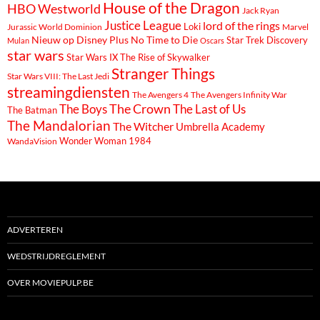
House of the Dragon
HBO Westworld
Jack Ryan
Justice League
lord of the rings
Loki
Marvel
Jurassic World Dominion
Nieuw op Disney Plus
No Time to Die
Star Trek Discovery
Mulan
Oscars
star wars
Star Wars IX The Rise of Skywalker
Stranger Things
Star Wars VIII: The Last Jedi
streamingdiensten
The Avengers 4
The Avengers Infinity War
The Boys
The Crown
The Last of Us
The Batman
The Mandalorian
The Witcher
Umbrella Academy
Wonder Woman 1984
WandaVision
ADVERTEREN
WEDSTRIJDREGLEMENT
OVER MOVIEPULP.BE