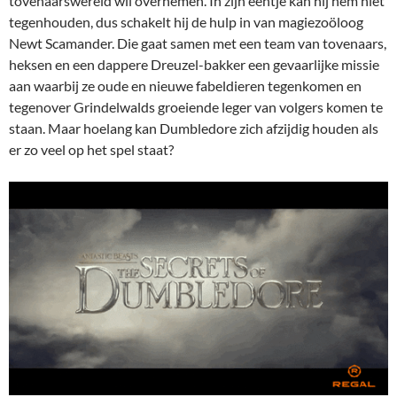
tovenaarswereld wil overnemen. In zijn eentje kan hij hem niet
tegenhouden, dus schakelt hij de hulp in van magiezoöloog
Newt Scamander. Die gaat samen met een team van tovenaars,
heksen en een dappere Dreuzel-bakker een gevaarlijke missie
aan waarbij ze oude en nieuwe fabeldieren tegenkomen en
tegenover Grindelwalds groeiende leger van volgers komen te
staan. Maar hoelang kan Dumbledore zich afzijdig houden als
er zo veel op het spel staat?