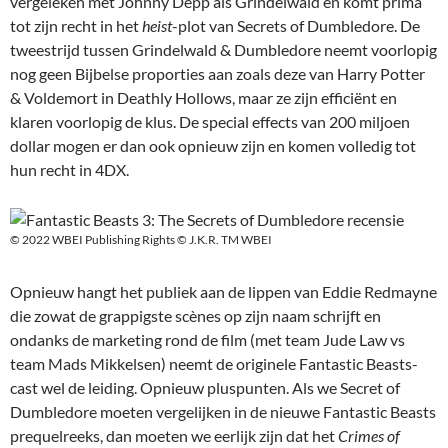
vergeleken met Johnny Depp als Grindelwald en komt prima
tot zijn recht in het
heist
-plot van Secrets of Dumbledore. De
tweestrijd tussen Grindelwald & Dumbledore neemt voorlopig
nog geen Bijbelse proporties aan zoals deze van Harry Potter
& Voldemort in Deathly Hollows, maar ze zijn efficiënt en
klaren voorlopig de klus. De special effects van 200 miljoen
dollar mogen er dan ook opnieuw zijn en komen volledig tot
hun recht in 4DX.
© 2022 WBEI Publishing Rights © J.K.R. TM WBEI
Opnieuw hangt het publiek aan de lippen van Eddie Redmayne
die zowat de grappigste scènes op zijn naam schrijft en
ondanks de marketing rond de film (met team Jude Law vs
team Mads Mikkelsen) neemt de originele Fantastic Beasts-
cast wel de leiding. Opnieuw pluspunten. Als we Secret of
Dumbledore moeten vergelijken in de nieuwe Fantastic Beasts
prequelreeks, dan moeten we eerlijk zijn dat het
Crimes of