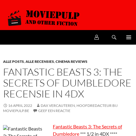
Zoeken
MoviePulp
SPRING
PRIMAI
NAAR
MENU
DE
INHOUD
ALLE POSTS
,
ALLE RECENSIES
,
CINEMA REVIEWS
FANTASTIC BEASTS 3: THE
SECRETS OF DUMBLEDORE
RECENSIE IN 4DX
16 APRIL 2022
DAX VERCAUTEREN, HOOFDREDACTEUR BIJ
MOVIEPULP.BE
GEEF EEN REACTIE
Fantastic Beasts 3: The Secrets of
Dumbledore
*** 1/2 in 4DX ****