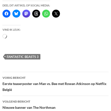
DEEL DIT ARTIKEL OP SOCIAL MEDIA:
VIND IK LEUK:
Bezig
met
laden...
FANTASTIC BEASTS 3
Berichtnavigatie
VORIG BERICHT
Eerste teaserposter van Man vs. Bee met Rowan Atkinson op Netflix
België
VOLGEND BERICHT
Nieuwe banner van The Northman