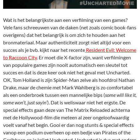
Wat is het belangrijkste aan een verfilming van een games?
Vele fans schreeuwen van de daken (net zoals comic book-fans
overigens) dat het belangrijk is om zich te houden aan het
bronmateriaal. Maar authenticiteit zorgt niet altijd voor een
succes als je bvb. kijkt naar het recente
Resident Evil: Welcome
to Raccoon City
. Er moet die X-factor zijn, want verfilmingen
van populaire games zijn nooit automatisch een sleutel tot
succes en dat is deze keer ook niet het geval met Uncharted.
OK, Tom Holland is zijn Spider-Man zelve als hoofdrol Nathan
Drake, maar de chemie met Mark Wahlberg is zo comfortabel
als een onderbroek tussen een mannelijke bips (
some will like it,
some won’t, just sayin’
). Dat is weliswaar niet het ergste. De
special effects gaan deze van The Matrix Reloaded achterna
met de Hollywood-film die meteen al zeer ongeloofwaardig
voelt vanaf het begin. Gooi er dan nog stunts & special effects
vanop een podium overheen op een bedje van Pirates of the
Caribbean en je krijgt Uncharted. Uncharted is dus met andere