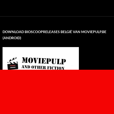
DOWNLOAD BIOSCOOPRELEASES BELGIË VAN MOVIEPULP.BE
(ANDROID)
Wedstrijdreglement
Met trots aangedreven door WordPress
Well Hello There!Stranger! /
+ / on deviMov devMov