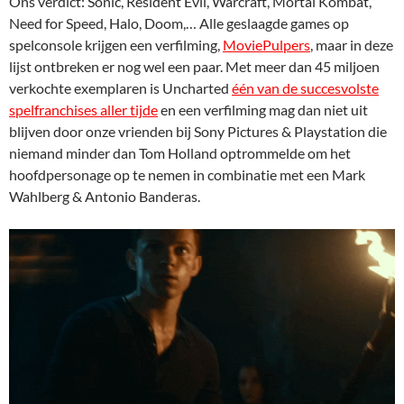
Ons verdict: Sonic, Resident Evil, Warcraft, Mortal Kombat,
Need for Speed, Halo, Doom,… Alle geslaagde games op
spelconsole krijgen een verfilming,
MoviePulpers
, maar in deze
lijst ontbreken er nog wel een paar. Met meer dan 45 miljoen
verkochte exemplaren is Uncharted
één van de succesvolste
spelfranchises aller tijde
en een verfilming mag dan niet uit
blijven door onze vrienden bij Sony Pictures & Playstation die
niemand minder dan Tom Holland optrommelde om het
hoofdpersonage op te nemen in combinatie met een Mark
Wahlberg & Antonio Banderas.