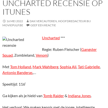
UNCHARTED RECENSIE OP
ITUNES
16 MEI 2022
DAX VERCAUTEREN, HOOFDREDACTEUR BIJ
MOVIEPULP.BE
GEEF EEN REACTIE
Uncharted
***
Regie: Ruben Fleischer (
Gangster
Squad
, Zombieland,
Venom
)
Met
Tom Holland
,
Mark Wahlberg
,
Sophia Ali
,
Tati Gabrielle
,
Antonio Banderas
,…
Speeltijd: 116′
Ga kijken als je hield van
Tomb Raider
&
Indiana Jones
.
Het verhaal: We maken kennis met de jonge, intelligente