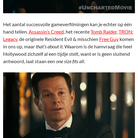
Het aantal succesvolle gameverfilmingen kan je echter op één
hand tellen.
Assassin’s Creed
, het recente
Tomb Raider
,
TRON:
Legacy
, de originele Resident Evil & misschien
Free Guy
komen
in ons op, maar
that’s about it
. Waarom is de hamvraag die heel
Hollywood zichzelf al een tijdje stelt, want er is geen sluitend
antwoord, laat staan een
one size fits all
.