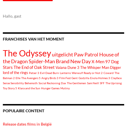
Hallo, gast
FRANCHISES VAN HET MOMENT
The Odyssey
uitgelicht
Paw Patrol
House of
the Dragon
Spider-Man Brand New Day
X-Men 97
Dog
Stars
The End of Oak Street
Vaiana
Dune 3
The Whisper Man
Digger
lord of the rings
Patser 3
Evil Dead Burn
Lanterns
Werwulf
Ready or Not 2
Coward
The
Batman 2
Elle
The Avengers 5
Angry Birds 3
Film Fest Gent
Godzilla
Enola Holmes 3
Clayface
Sense Sensibility
Behemoth
Social Reckoning
Dax
The Gentlemen
Sam Neill
SFF
The Uprising
Toy Story 5
Klara and the Sun
Hunger Games
Mutiny
POPULAIRE CONTENT
Release dates films in België