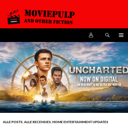
Zoeken
MoviePulp
SPRING
PRIMAI
NAAR
MENU
DE
INHOUD
ALLE POSTS
,
ALLE RECENSIES
,
HOME ENTERTAINMENT UPDATES