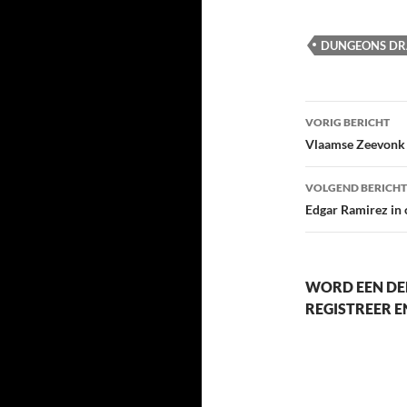
laden...
DUNGEONS D
Berichtna
VORIG BERICHT
Vlaamse Zeevonk 
VOLGEND BERICHT
Edgar Ramirez in o
WORD EEN DE
REGISTREER 