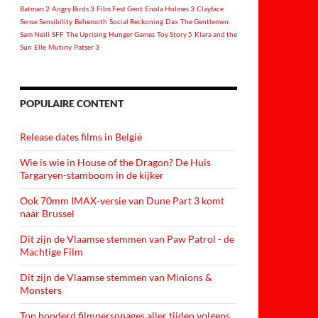
Batman 2
Angry Birds 3
Film Fest Gent
Enola Holmes 3
Clayface
Sense Sensibility
Behemoth
Social Reckoning
Dax
The Gentlemen
Sam Neill
SFF
The Uprising
Hunger Games
Toy Story 5
Klara and the
Sun
Elle
Mutiny
Patser 3
POPULAIRE CONTENT
Release dates films in België
Wie is wie in House of the Dragon? De Huis
Targaryen-stamboom in de kijker
Ook 70mm IMAX-versie van Dune Part 3 komt
naar Brussel
Dit zijn de Vlaamse stemmen van Paw Patrol - de
Machtige Film
Dit zijn de Vlaamse stemmen van Minions &
Monsters
Top honderd filmpersonages aller tijden volgens