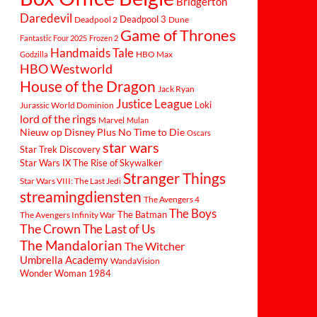
Bridgerton
Daredevil
Deadpool 3
Deadpool 2
Dune
Game of Thrones
Fantastic Four 2025
Frozen 2
Handmaids Tale
Godzilla
HBO Max
HBO Westworld
House of the Dragon
Jack Ryan
Justice League
Loki
Jurassic World Dominion
lord of the rings
Marvel
Mulan
Nieuw op Disney Plus
No Time to Die
Oscars
star wars
Star Trek Discovery
Star Wars IX The Rise of Skywalker
Stranger Things
Star Wars VIII: The Last Jedi
streamingdiensten
The Avengers 4
The Boys
The Batman
The Avengers Infinity War
The Crown
The Last of Us
The Mandalorian
The Witcher
Umbrella Academy
WandaVision
Wonder Woman 1984