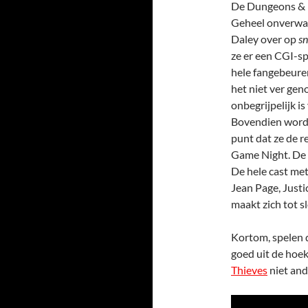
De Dungeons & D
Geheel onverwac
Daley over op
s
ze er een CGI-sp
hele fangebeuren
het niet ver gen
onbegrijpelijk i
Bovendien worden
punt dat ze de r
Game Night. De s
De hele cast met
Jean Page, Justi
maakt zich tot sl
Kortom, spelen 
goed uit de hoe
Thieves
niet and