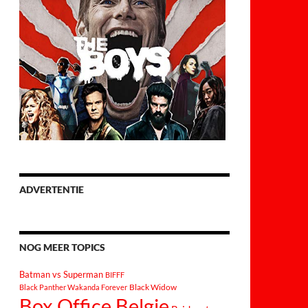
ADVERTENTIE
NOG MEER TOPICS
Batman vs Superman
BIFFF
Black Widow
Black Panther Wakanda Forever
Box Office Belgie