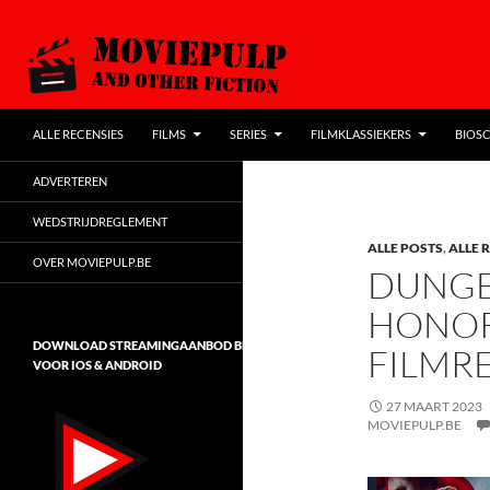
SPRING NAAR DE INHOUD
Zoeken
MoviePulp
ALLE RECENSIES
FILMS
SERIES
FILMKLASSIEKERS
BIOSC
de populairste filmblog van Vlaanderen
ADVERTEREN
WEDSTRIJDREGLEMENT
ALLE POSTS
,
ALLE 
OVER MOVIEPULP.BE
DUNGE
HONOR
DOWNLOAD STREAMINGAANBOD BELGIË
FILMR
VOOR IOS & ANDROID
27 MAART 2023
MOVIEPULP.BE