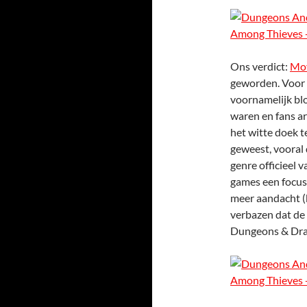
Ons verdict:
Mov
geworden. Voor e
voornamelijk blo
waren en fans a
het witte doek t
geweest, vooral
genre officieel v
games een focus
meer aandacht (k
verbazen dat de 
Dungeons & Drago