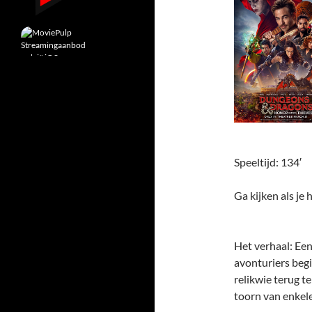
Speeltijd: 134′
Ga kijken als je 
Het verhaal: Een
avonturiers beg
relikwie terug t
toorn van enkel