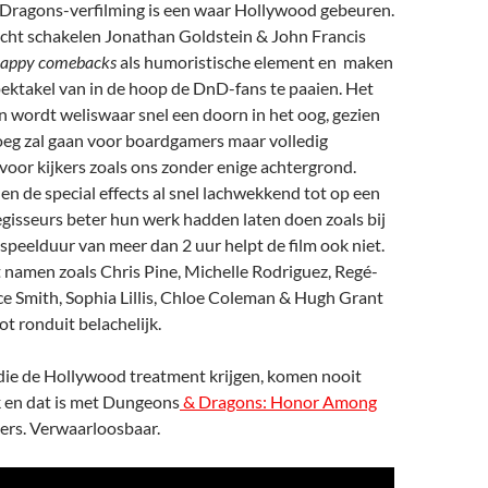
ragons-verfilming is een waar Hollywood gebeuren.
ht schakelen Jonathan Goldstein & John Francis
nappy comebacks
als humoristische element en maken
ektakel van in de hoop de DnD-fans te paaien. Het
 wordt weliswaar snel een doorn in het oog, gezien
oeg zal gaan voor boardgamers maar volledig
s voor kijkers zoals ons zonder enige achtergrond.
 de special effects al snel lachwekkend tot op een
egisseurs beter hun werk hadden laten doen zoals bij
peelduur van meer dan 2 uur helpt de film ook niet.
 namen zoals Chris Pine, Michelle Rodriguez, Regé-
ce Smith, Sophia Lillis, Chloe Coleman & Hugh Grant
ot ronduit belachelijk.
die de Hollywood treatment krijgen, komen nooit
k en dat is met Dungeons
& Dragons: Honor Among
ers. Verwaarloosbaar.