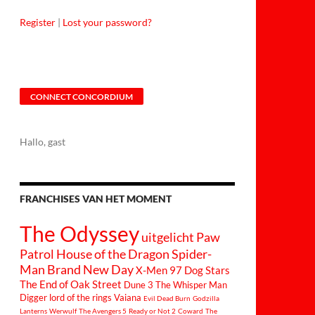
Register
|
Lost your password?
CONNECT CONCORDIUM
Hallo, gast
FRANCHISES VAN HET MOMENT
The Odyssey
uitgelicht
Paw
Patrol
House of the Dragon
Spider-
Man Brand New Day
X-Men 97
Dog Stars
The End of Oak Street
Dune 3
The Whisper Man
Digger
lord of the rings
Vaiana
Evil Dead Burn
Godzilla
Lanterns
Werwulf
The Avengers 5
Ready or Not 2
Coward
The