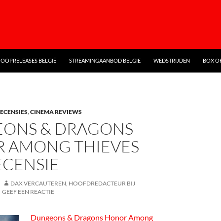
OOPRELEASES BELGIË
STREAMINGAANBOD BELGIË
WEDSTRIJDEN
BOX OF
RECENSIES
,
CINEMA REVIEWS
ONS & DRAGONS
 AMONG THIEVES
ECENSIE
DAX VERCAUTEREN, HOOFDREDACTEUR BIJ
GEEF EEN REACTIE
Dungeons & Dragons Honor Among