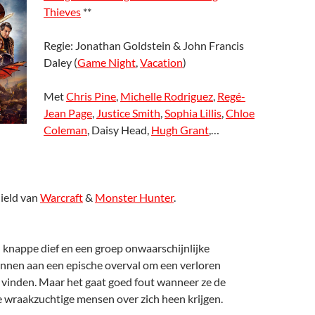
Thieves
**
Regie: Jonathan Goldstein & John Francis
Daley (
Game Night
,
Vacation
)
Met
Chris Pine
,
Michelle Rodriguez
,
Regé-
Jean Page
,
Justice Smith
,
Sophia Lillis
,
Chloe
Coleman
, Daisy Head,
Hugh Grant
,…
hield van
Warcraft
&
Monster Hunter
.
 knappe dief en een groep onwaarschijnlijke
innen aan een epische overval om een verloren
e vinden. Maar het gaat goed fout wanneer ze de
e wraakzuchtige mensen over zich heen krijgen.