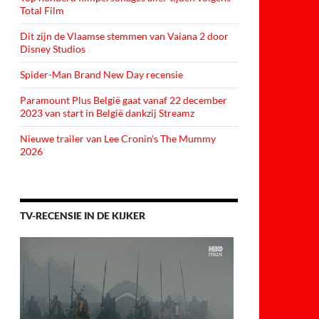
Total Film
Dit zijn de Vlaamse stemmen van Vaiana 2 door
Disney Studios
Spider-Man Brand New Day recensie
Paramount Plus België gaat vanaf 22 december
2023 van start in België dankzij Streamz
Nieuwe trailer van Lee Cronin's The Mummy
2026
TV-RECENSIE IN DE KIJKER