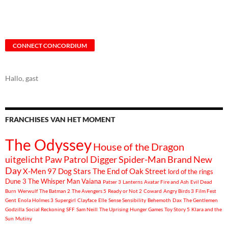
CONNECT CONCORDIUM
Hallo, gast
FRANCHISES VAN HET MOMENT
The Odyssey
House of the Dragon
uitgelicht
Paw Patrol
Digger
Spider-Man Brand New
Day
X-Men 97
Dog Stars
The End of Oak Street
lord of the rings
Dune 3
The Whisper Man
Vaiana
Patser 3
Lanterns
Avatar Fire and Ash
Evil Dead
Burn
Werwulf
The Batman 2
The Avengers 5
Ready or Not 2
Coward
Angry Birds 3
Film Fest
Gent
Enola Holmes 3
Supergirl
Clayface
Elle
Sense Sensibility
Behemoth
Dax
The Gentlemen
Godzilla
Social Reckoning
SFF
Sam Neill
The Uprising
Hunger Games
Toy Story 5
Klara and the
Sun
Mutiny