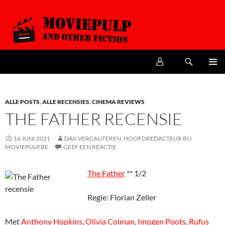
Zoeken
MoviePulp
SPRING
PRIMAI
NAAR
MENU
DE
INHOUD
ALLE POSTS
,
ALLE RECENSIES
,
CINEMA REVIEWS
THE FATHER RECENSIE
16 JUNI 2021
DAX VERCAUTEREN, HOOFDREDACTEUR BIJ
MOVIEPULP.BE
GEEF EEN REACTIE
The Father
** 1/2
Regie: Florian Zeller
Met
Anthony Hopkins
,
Olivia Colman
,
Imogen Poots
,
Rufus