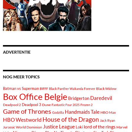
ADVERTENTIE
NOG MEER TOPICS
Batman vs Superman
Black Widow
BIFFF
Black Panther Wakanda Forever
Box Office Belgie
Daredevil
Bridgerton
Deadpool 3
Deadpool 2
Dune
Fantastic Four 2025
Frozen 2
Game of Thrones
Handmaids Tale
Godzilla
HBO Max
House of the Dragon
HBO Westworld
Jack Ryan
Justice League
lord of the rings
Loki
Marvel
Jurassic World Dominion