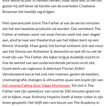
voor Beste Acteur in handen nemen, maar deze was zo verrast
gezien hij zelf liever de familie van de overleden Chadwick
Boseman het beeldje zag krijgen.
Met operamuziek toont The Father al van de eerste minuten
dat het een
hautaine
productie zal worden. Dat vertekent The
Father al meteen, want net zoals Fences voelt het zeer
staged
aan, alsof je naar een theaterstuk aan het kijken bent op een
filmrol. Vreselijk. Maar goed, het format ontleent zich wel mooi
aan het thema van Alzheimer & dementie en laat dit nu net de
troef zijn van The Father. Als kijker krijg je duidelijk inzicht in
hoe de wereld van een ouderwordende persoon eruit ziet.
Goed werk van regisseur & debutant Florian Zeller!
Vernieuwend kan je het ook niet noemen, gezien de beelden,
cinematografie, dialogen & silhouettes quasi een kopie zijn van
het recente Falling door Viggo Mortensen
. Tot slot is The
Father met zijn speelduur van rond de 100 minuten goed om
uit te kijken, maar Anthony Hopkins heeft al beter rollen in zijn
leven gespeeld. Het blijft een rare keuze van The Academy in