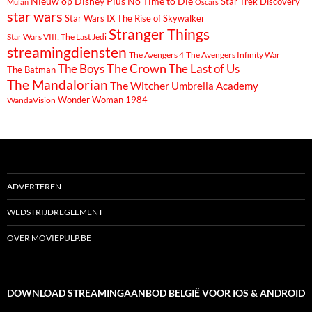
Nieuw op Disney Plus
No Time to Die
Star Trek Discovery
Mulan
Oscars
star wars
Star Wars IX The Rise of Skywalker
Stranger Things
Star Wars VIII: The Last Jedi
streamingdiensten
The Avengers 4
The Avengers Infinity War
The Boys
The Crown
The Last of Us
The Batman
The Mandalorian
The Witcher
Umbrella Academy
Wonder Woman 1984
WandaVision
ADVERTEREN
WEDSTRIJDREGLEMENT
OVER MOVIEPULP.BE
DOWNLOAD STREAMINGAANBOD BELGIË VOOR IOS & ANDROID