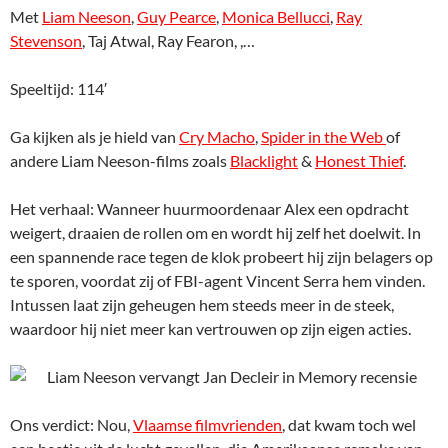
Met
Liam Neeson
,
Guy Pearce
,
Monica Bellucci
,
Ray
Stevenson
, Taj Atwal, Ray Fearon, ,…
Speeltijd: 114′
Ga kijken als je hield van
Cry Macho
,
Spider in the Web
of
andere Liam Neeson-films zoals
Blacklight
&
Honest Thief
.
Het verhaal: Wanneer huurmoordenaar Alex een opdracht
weigert, draaien de rollen om en wordt hij zelf het doelwit. In
een spannende race tegen de klok probeert hij zijn belagers op
te sporen, voordat zij of FBI-agent Vincent Serra hem vinden.
Intussen laat zijn geheugen hem steeds meer in de steek,
waardoor hij niet meer kan vertrouwen op zijn eigen acties.
Ons verdict: Nou,
Vlaamse filmvrienden
, dat kwam toch wel