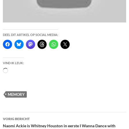
DEEL DIT ARTIKEL OP SOCIAL MEDIA:
VIND IK LEUK:
Bezig
met
laden...
MEMORY
Berichtnavigatie
VORIG BERICHT
Naomi Ackie is Whitney Houston in eerste I Wanna Dance with