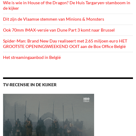
Wie is wie in House of the Dragon? De Huis Targaryen-stamboom in
de kijker
Dit zijn de Vlaamse stemmen van Minions & Monsters
Ook 70mm IMAX-versie van Dune Part 3 komt naar Brussel
Spider-Man: Brand New Day realiseert met 2.65 miljoen euro HET
GROOTSTE OPENINGSWEEKEND OOIT aan de Box Office België
Het streamingaanbod in België
TV-RECENSIE IN DE KIJKER