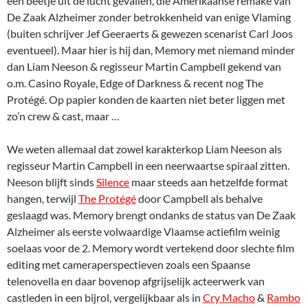
een beetje uit de lucht gevallen, die Amerikaanse remake van
De Zaak Alzheimer zonder betrokkenheid van enige Vlaming
(buiten schrijver Jef Geeraerts & gewezen scenarist Carl Joos
eventueel). Maar hier is hij dan, Memory met niemand minder
dan Liam Neeson & regisseur Martin Campbell gekend van
o.m. Casino Royale, Edge of Darkness & recent nog The
Protégé. Op papier konden de kaarten niet beter liggen met
zo’n crew & cast, maar …
We weten allemaal dat zowel karakterkop Liam Neeson als
regisseur Martin Campbell in een neerwaartse spiraal zitten.
Neeson blijft sinds
Silence
maar steeds aan hetzelfde format
hangen, terwijl
The Protégé
door Campbell als behalve
geslaagd was. Memory brengt ondanks de status van De Zaak
Alzheimer als eerste volwaardige Vlaamse actiefilm weinig
soelaas voor de 2. Memory wordt vertekend door slechte film
editing met cameraperspectieven zoals een Spaanse
telenovella en daar bovenop afgrijselijk acteerwerk van
castleden in een bijrol, vergelijkbaar als in
Cry Macho
&
Rambo