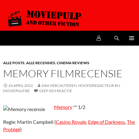
Zoeken
MoviePulp
SPRING
PRIMAI
NAAR
MENU
DE
INHOUD
ALLE POSTS
,
ALLE RECENSIES
,
CINEMA REVIEWS
MEMORY FILMRECENSIE
26 APRIL 2022
DAX VERCAUTEREN, HOOFDREDACTEUR BIJ
MOVIEPULP.BE
GEEF EEN REACTIE
Memory
** 1/2
Regie: Martin Campbell (
Casino Royale
,
Edge of Darkness
,
The
Protégé
)