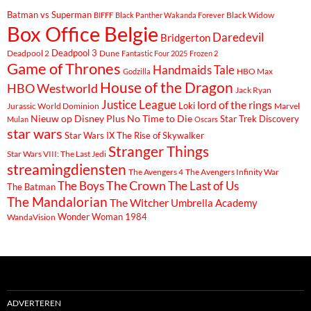
Batman vs Superman
Black Widow
BIFFF
Black Panther Wakanda Forever
Box Office Belgie
Daredevil
Bridgerton
Deadpool 3
Deadpool 2
Dune
Fantastic Four 2025
Frozen 2
Game of Thrones
Handmaids Tale
Godzilla
HBO Max
House of the Dragon
HBO Westworld
Jack Ryan
Justice League
lord of the rings
Loki
Marvel
Jurassic World Dominion
Nieuw op Disney Plus
No Time to Die
Star Trek Discovery
Mulan
Oscars
star wars
Star Wars IX The Rise of Skywalker
Stranger Things
Star Wars VIII: The Last Jedi
streamingdiensten
The Avengers 4
The Avengers Infinity War
The Boys
The Crown
The Last of Us
The Batman
The Mandalorian
The Witcher
Umbrella Academy
Wonder Woman 1984
WandaVision
ADVERTEREN