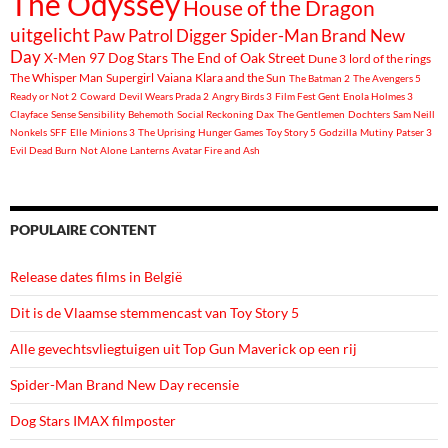
The Odyssey
House of the Dragon
uitgelicht
Paw Patrol
Digger
Spider-Man Brand New
Day
X-Men 97
Dog Stars
The End of Oak Street
Dune 3
lord of the rings
The Whisper Man
Supergirl
Vaiana
Klara and the Sun
The Batman 2
The Avengers 5
Ready or Not 2
Coward
Devil Wears Prada 2
Angry Birds 3
Film Fest Gent
Enola Holmes 3
Clayface
Sense Sensibility
Behemoth
Social Reckoning
Dax
The Gentlemen
Dochters
Sam Neill
Nonkels
SFF
Elle
Minions 3
The Uprising
Hunger Games
Toy Story 5
Godzilla
Mutiny
Patser 3
Evil Dead Burn
Not Alone
Lanterns
Avatar Fire and Ash
POPULAIRE CONTENT
Release dates films in België
Dit is de Vlaamse stemmencast van Toy Story 5
Alle gevechtsvliegtuigen uit Top Gun Maverick op een rij
Spider-Man Brand New Day recensie
Dog Stars IMAX filmposter