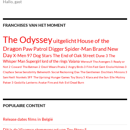
Hallo, gast
FRANCHISES VAN HET MOMENT
The Odyssey
uitgelicht
House of the
Dragon
Paw Patrol
Digger
Spider-Man Brand New
Day
X-Men 97
Dog Stars
The End of Oak Street
Dune 3
The
Whisper Man
Supergirl
lord of the rings
Vaiana
Werwulf
The Avengers 5
Ready or
Not 2
Coward
The Batman 2
Devil Wears Prada 2
Angry Birds 3
Film Fest Gent
Enola Holmes 3
Clayface
Sense Sensibility
Behemoth
Social Reckoning
Dax
The Gentlemen
Dochters
Minions 3
Sam Neill
Nonkels
SFF
The Uprising
Hunger Games
Toy Story 5
Klara and the Sun
Elle
Mutiny
Patser 3
Godzilla
Lanterns
Avatar Fire and Ash
Evil Dead Burn
POPULAIRE CONTENT
Release dates films in België
Dit is de Vlaamse stemmencast van Toy Story 5