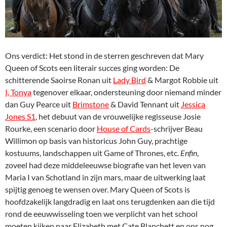
Ons verdict: Het stond in de sterren geschreven dat Mary
Queen of Scots een literair succes ging worden: De
schitterende Saoirse Ronan uit
Lady Bird
& Margot Robbie uit
I, Tonya
tegenover elkaar, ondersteuning door niemand minder
dan Guy Pearce uit
Brimstone
& David Tennant uit
Jessica
Jones S1
, het debuut van de vrouwelijke regisseuse Josie
Rourke, een scenario door
House of Cards
-schrijver Beau
Willimon op basis van historicus John Guy, prachtige
kostuums, landschappen uit Game of Thrones, etc.
Enfin
,
zoveel had deze middeleeuwse biografie van het leven van
Maria I van Schotland in zijn mars, maar de uitwerking laat
spijtig genoeg te wensen over. Mary Queen of Scots is
hoofdzakelijk langdradig en laat ons terugdenken aan die tijd
rond de eeuwwisseling toen we verplicht van het school
moeten kijken naar Elizabeth met Cate Blanchett en ons nog