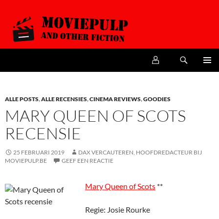
Zoeken
MoviePulp
SPRING
PRIMAI
NAAR
MENU
DE
INHOUD
ALLE POSTS
,
ALLE RECENSIES
,
CINEMA REVIEWS
,
GOODIES
MARY QUEEN OF SCOTS
RECENSIE
25 FEBRUARI 2019
DAX VERCAUTEREN, HOOFDREDACTEUR BIJ
MOVIEPULP.BE
GEEF EEN REACTIE
Mary Queen of Scots
**
Regie: Josie Rourke