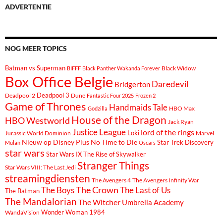
ADVERTENTIE
NOG MEER TOPICS
Batman vs Superman
Black Widow
BIFFF
Black Panther Wakanda Forever
Box Office Belgie
Daredevil
Bridgerton
Deadpool 3
Deadpool 2
Dune
Fantastic Four 2025
Frozen 2
Game of Thrones
Handmaids Tale
Godzilla
HBO Max
House of the Dragon
HBO Westworld
Jack Ryan
Justice League
lord of the rings
Loki
Marvel
Jurassic World Dominion
Nieuw op Disney Plus
No Time to Die
Star Trek Discovery
Mulan
Oscars
star wars
Star Wars IX The Rise of Skywalker
Stranger Things
Star Wars VIII: The Last Jedi
streamingdiensten
The Avengers 4
The Avengers Infinity War
The Boys
The Crown
The Last of Us
The Batman
The Mandalorian
The Witcher
Umbrella Academy
Wonder Woman 1984
WandaVision