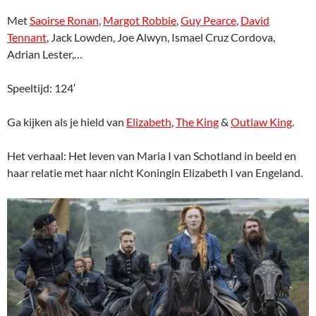
Met
Saoirse Ronan
,
Margot Robbie
,
Guy Pearce
,
David
Tennant
, Jack Lowden, Joe Alwyn, Ismael Cruz Cordova,
Adrian Lester,…
Speeltijd: 124′
Ga kijken als je hield van
Elizabeth
,
The King
&
Outlaw King
.
Het verhaal: Het leven van Maria I van Schotland in beeld en
haar relatie met haar nicht Koningin Elizabeth I van Engeland.