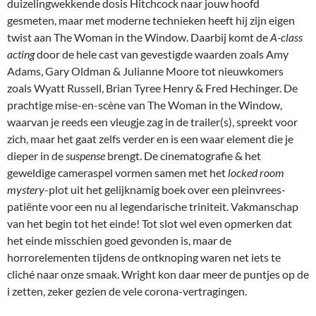
duizelingwekkende dosis Hitchcock naar jouw hoofd
gesmeten, maar met moderne technieken heeft hij zijn eigen
twist aan The Woman in the Window. Daarbij komt de
A-class
acting
door de hele cast van gevestigde waarden zoals Amy
Adams, Gary Oldman & Julianne Moore tot nieuwkomers
zoals Wyatt Russell, Brian Tyree Henry & Fred Hechinger. De
prachtige mise-en-scène van The Woman in the Window,
waarvan je reeds een vleugje zag in de trailer(s), spreekt voor
zich, maar het gaat zelfs verder en is een waar element die je
dieper in de
suspense
brengt. De cinematografie & het
geweldige cameraspel vormen samen met het
locked room
mystery
-plot uit het gelijknamig boek over een pleinvrees-
patiënte voor een nu al legendarische triniteit. Vakmanschap
van het begin tot het einde! Tot slot wel even opmerken dat
het einde misschien goed gevonden is, maar de
horrorelementen tijdens de ontknoping waren net iets te
cliché naar onze smaak. Wright kon daar meer de puntjes op de
i zetten, zeker gezien de vele corona-vertragingen.