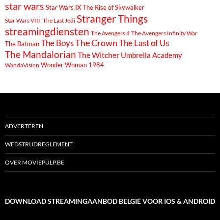
star wars
Star Wars IX The Rise of Skywalker
Stranger Things
Star Wars VIII: The Last Jedi
streamingdiensten
The Avengers 4
The Avengers Infinity War
The Boys
The Crown
The Last of Us
The Batman
The Mandalorian
The Witcher
Umbrella Academy
Wonder Woman 1984
WandaVision
ADVERTEREN
WEDSTRIJDREGLEMENT
OVER MOVIEPULP.BE
DOWNLOAD STREAMINGAANBOD BELGIË VOOR IOS & ANDROID