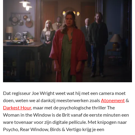
Dat regisseur Joe Wright weet wat hij met een camera moet
doen, weten we al dankzij meesterwerken zoals
Atonement
&
Darkest Hour
, maar met de psychologische thriller The
Woman in the Window is de Brit vanaf de eerste minuten een
ware tovenaar voor zijn digitale pellicule. Met knipogen naar
Psycho, Rear Window, Birds & Vertigo krijg je een