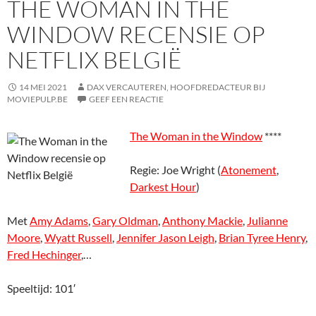
THE WOMAN IN THE
WINDOW RECENSIE OP
NETFLIX BELGIË
14 MEI 2021
DAX VERCAUTEREN, HOOFDREDACTEUR BIJ
MOVIEPULP.BE
GEEF EEN REACTIE
The Woman in the Window
****
Regie: Joe Wright (
Atonement
,
Darkest Hour
)
Met
Amy Adams
,
Gary Oldman
,
Anthony Mackie
,
Julianne
Moore
,
Wyatt Russell
,
Jennifer Jason Leigh
,
Brian Tyree Henry
,
Fred Hechinger
,…
Speeltijd: 101′