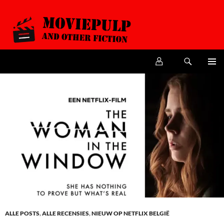
Zoeken
MoviePulp
SPRING
PRIMAI
NAAR
MENU
DE
INHOUD
ALLE POSTS
,
ALLE RECENSIES
,
NIEUW OP NETFLIX BELGIË