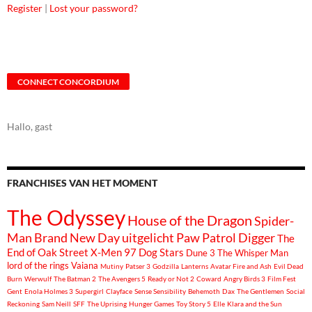
Register
|
Lost your password?
CONNECT CONCORDIUM
Hallo, gast
FRANCHISES VAN HET MOMENT
The Odyssey
House of the Dragon
Spider-
Man Brand New Day
uitgelicht
Paw Patrol
Digger
The
End of Oak Street
X-Men 97
Dog Stars
Dune 3
The Whisper Man
lord of the rings
Vaiana
Mutiny
Patser 3
Godzilla
Lanterns
Avatar Fire and Ash
Evil Dead
Burn
Werwulf
The Batman 2
The Avengers 5
Ready or Not 2
Coward
Angry Birds 3
Film Fest
Gent
Enola Holmes 3
Supergirl
Clayface
Sense Sensibility
Behemoth
Dax
The Gentlemen
Social
Reckoning
Sam Neill
SFF
The Uprising
Hunger Games
Toy Story 5
Elle
Klara and the Sun