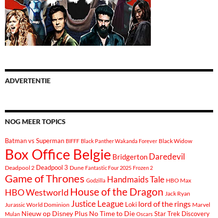
ADVERTENTIE
NOG MEER TOPICS
Batman vs Superman
Black Widow
BIFFF
Black Panther Wakanda Forever
Box Office Belgie
Daredevil
Bridgerton
Deadpool 3
Deadpool 2
Dune
Fantastic Four 2025
Frozen 2
Game of Thrones
Handmaids Tale
Godzilla
HBO Max
House of the Dragon
HBO Westworld
Jack Ryan
Justice League
lord of the rings
Loki
Marvel
Jurassic World Dominion
Nieuw op Disney Plus
No Time to Die
Star Trek Discovery
Mulan
Oscars