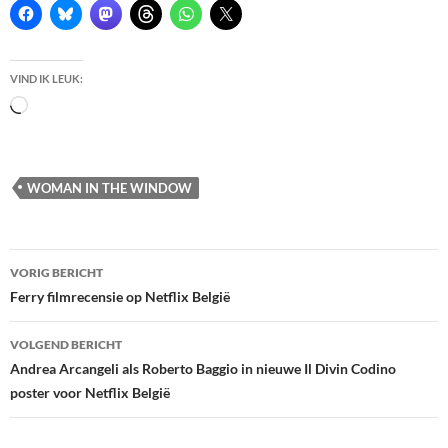
VIND IK LEUK:
Bezig
met
laden...
WOMAN IN THE WINDOW
Berichtnavigatie
VORIG BERICHT
Ferry filmrecensie op Netflix België
VOLGEND BERICHT
Andrea Arcangeli als Roberto Baggio in nieuwe Il Divin Codino
poster voor Netflix België